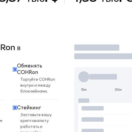
HRon в
Торговать
Обменять
COHRon
Торгуйте COHRon
внутри и между
15м
30м
блокчейнами.
Стейкинг
Заставьте вашу
ом
криптовалюту
работать и