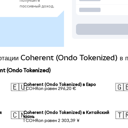
получайте
пассивный доход.
вертации Coherent (Ondo Tokenized) в 
t (Ondo Tokenized)
Coherent (Ondo Tokenized) в Евро
🇪🇺
🇬
1 COHRon равен 296,20 €
я
Coherent (Ondo Tokenized) в Китайский
🇨🇳
🇹
юань
1 COHRon равен 2 303,39 ¥