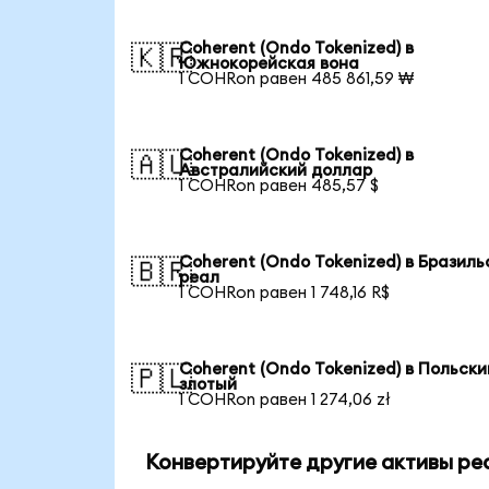
Coherent (Ondo Tokenized) в
🇰🇷
Южнокорейская вона
1 COHRon равен 485 861,59 ₩
Coherent (Ondo Tokenized) в
🇦🇺
Австралийский доллар
1 COHRon равен 485,57 $
Coherent (Ondo Tokenized) в Бразиль
🇧🇷
реал
1 COHRon равен 1 748,16 R$
Coherent (Ondo Tokenized) в Польски
🇵🇱
злотый
1 COHRon равен 1 274,06 zł
Конвертируйте другие активы ре