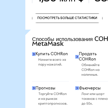
ПОСМОТРЕТЬ БОЛЬШЕ СТАТИСТИКИ
ПОСМОТРЕТЬ БОЛЬШЕ СТАТИСТИКИ
Способы использования CO
MetaMask
Купить COHRon
Продать
COHRon
Начните всего за
пару нажатий.
Обменяйте
COHRon на
наличные.
Прогнозы
Фьючерсы
Торгуйте COHRon
Лонг или шорт
и на рынках
токенов с плеч
криптопрогнозов.
до 50x.