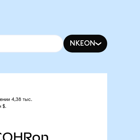
NKEON
ении 4,38 тыс.
 $.
COHRon