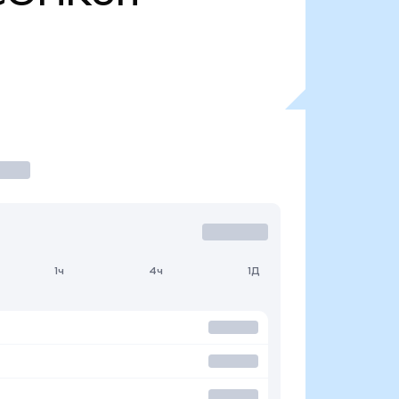
1ч
4ч
1Д