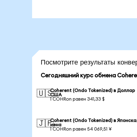
Посмотрите результаты кон
Сегодняшний курс обмена Coheren
Coherent (Ondo Tokenized) в Доллар
🇺🇸
США
1 COHRon равен 341,33 $
Coherent (Ondo Tokenized) в Японска
🇯🇵
иена
1 COHRon равен 54 069,51 ¥