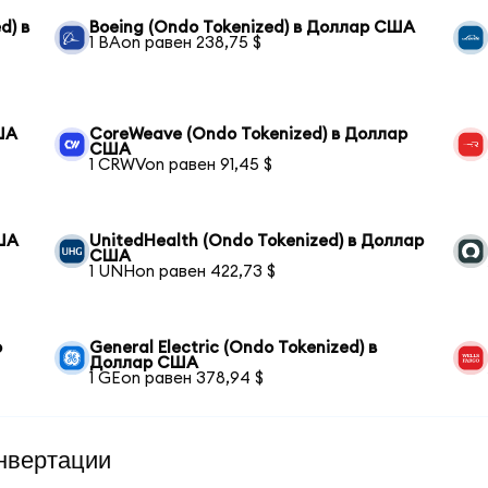
d) в
Boeing (Ondo Tokenized) в Доллар США
1 BAon равен 238,75 $
ША
CoreWeave (Ondo Tokenized) в Доллар
США
1 CRWVon равен 91,45 $
США
UnitedHealth (Ondo Tokenized) в Доллар
США
1 UNHon равен 422,73 $
o
General Electric (Ondo Tokenized) в
Доллар США
1 GEon равен 378,94 $
нвертации