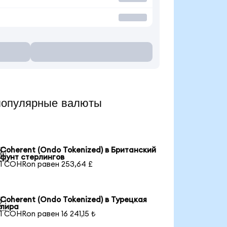
популярные валюты
Coherent (Ondo Tokenized) в Британский

фунт стерлингов
1 COHRon равен 253,64 £
Coherent (Ondo Tokenized) в Турецкая

лира
1 COHRon равен 16 241,15 ₺