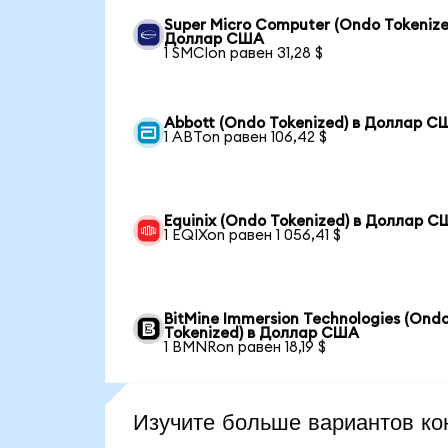
Super Micro Computer (Ondo Tokenize
Доллар США
1 SMCIon равен 31,28 $
Abbott (Ondo Tokenized) в Доллар С
1 ABTon равен 106,42 $
Equinix (Ondo Tokenized) в Доллар 
1 EQIXon равен 1 056,41 $
BitMine Immersion Technologies (Ond
Tokenized) в Доллар США
1 BMNRon равен 18,19 $
Изучите больше вариантов ко