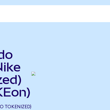
do
Nike
zed)
KEon)
O TOKENIZED)