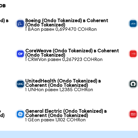
ов
d) в
Boeing (Ondo Tokenized) в Coherent
(Ondo Tokenized)
1 BAon равен 0,699470 COHRon
CoreWeave (Ondo Tokenized) в Coherent
(Ondo Tokenized)
1 CRWVon равен 0,267923 COHRon
UnitedHealth (Ondo Tokenized) в
Coherent (Ondo Tokenized)
1 UNHon равен 1,2385 COHRon
o
General Electric (Ondo Tokenized) в
d)
Coherent (Ondo Tokenized)
1 GEon равен 1,1102 COHRon