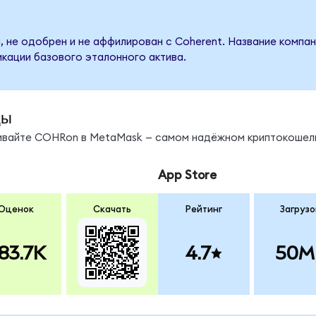
, не одобрен и не аффилирован с Coherent. Название компан
кации базового эталонного актива.
ды
нивайте COHRon в MetaMask — самом надёжном криптокошель
App Store
Оценок
Скачать
Рейтинг
Загрузо
83.7K
4.7
50M