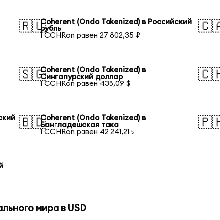
Coherent (Ondo Tokenized) в Российский
🇷🇺
🇨
рубль
1 COHRon равен 27 802,35 ₽
Coherent (Ondo Tokenized) в
🇸🇬
🇨
Сингапурский доллар
1 COHRon равен 438,09 $
ский
Coherent (Ondo Tokenized) в
🇧🇩
🇵
Бангладешская така
1 COHRon равен 42 241,21 ৳
й
ального мира в USD