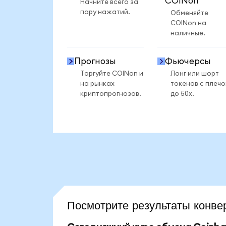
COINon
Начните всего за
пару нажатий.
Обменяйте
COINon на
наличные.
Прогнозы
Фьючерсы
Торгуйте COINon и
Лонг или шорт
на рынках
токенов с плеч
криптопрогнозов.
до 50x.
Посмотрите результаты кон