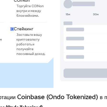
COINon
Торгуйте COINon
внутри и между
15м
30м
блокчейнами.
Стейкинг
Заставьте вашу
ом
криптовалюту
работать и
получайте
пассивный доход.
вертации Coinbase (Ondo Tokenized) в 