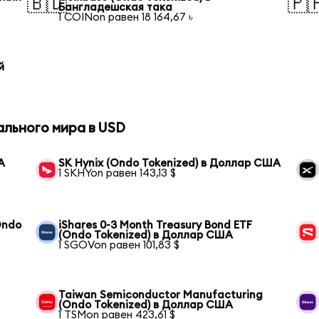
🇧🇩
🇵
Бангладешская така
1 COINon равен 18 164,67 ৳
й
ального мира в USD
А
SK Hynix (Ondo Tokenized) в Доллар США
1 SKHYon равен 143,13 $
Ondo
iShares 0-3 Month Treasury Bond ETF
(Ondo Tokenized) в Доллар США
1 SGOVon равен 101,83 $
Taiwan Semiconductor Manufacturing
(Ondo Tokenized) в Доллар США
1 TSMon равен 423,61 $