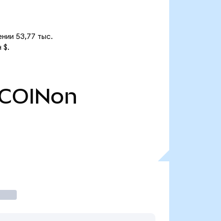
нии 53,77 тыс.
 $.
COINon