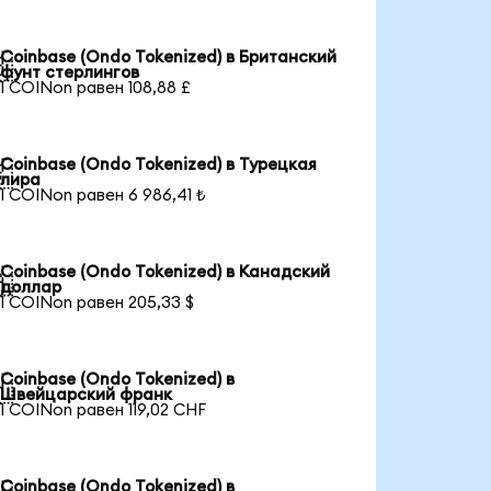
Coinbase (Ondo Tokenized) в Британский

фунт стерлингов
1 COINon равен 108,88 £
Coinbase (Ondo Tokenized) в Турецкая

лира
1 COINon равен 6 986,41 ₺
Coinbase (Ondo Tokenized) в Канадский

доллар
1 COINon равен 205,33 $
Coinbase (Ondo Tokenized) в

Швейцарский франк
1 COINon равен 119,02 CHF
Coinbase (Ondo Tokenized) в