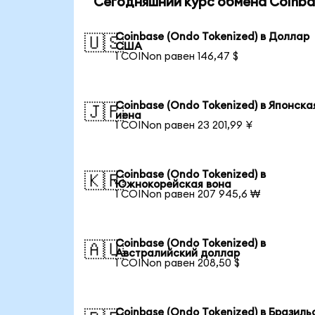
Сегодняшний курс обмена Coinbas
Coinbase (Ondo Tokenized) в Доллар
🇺🇸
США
1 COINon равен 146,47 $
Coinbase (Ondo Tokenized) в Японска
🇯🇵
иена
1 COINon равен 23 201,99 ¥
Coinbase (Ondo Tokenized) в
🇰🇷
Южнокорейская вона
1 COINon равен 207 945,6 ₩
Coinbase (Ondo Tokenized) в
🇦🇺
Австралийский доллар
1 COINon равен 208,50 $
Coinbase (Ondo Tokenized) в Бразиль