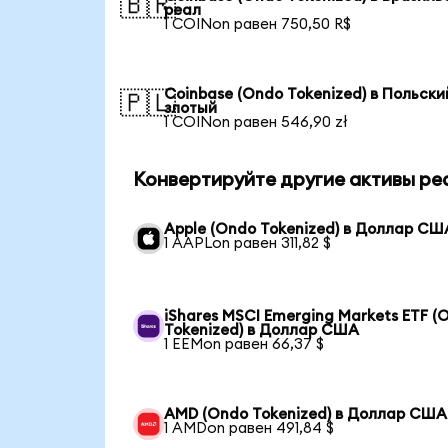
🇧🇷
реал
1 COINon равен 750,50 R$
Coinbase (Ondo Tokenized) в Польски
🇵🇱
злотый
1 COINon равен 546,90 zł
Конвертируйте другие активы ре
Apple (Ondo Tokenized) в Доллар СШ
1 AAPLon равен 311,82 $
iShares MSCI Emerging Markets ETF (
Tokenized) в Доллар США
1 EEMon равен 66,37 $
AMD (Ondo Tokenized) в Доллар США
1 AMDon равен 491,84 $