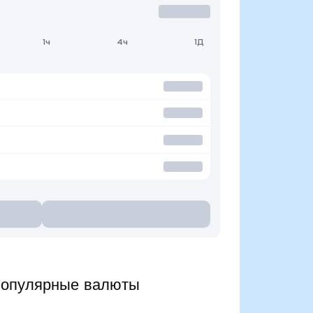
1ч
4ч
1Д
популярные валюты