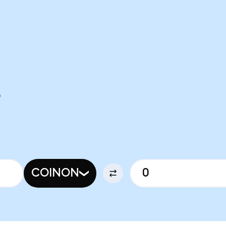
O
COINON