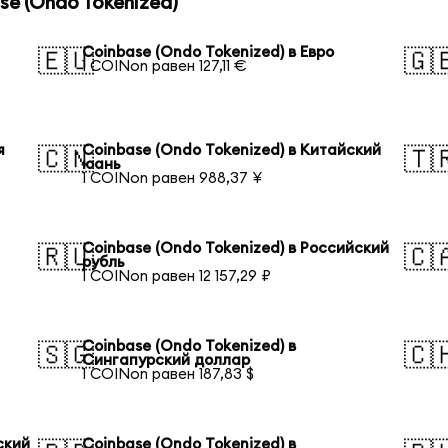
e (Ondo Tokenized)
Coinbase (Ondo Tokenized) в Евро
🇪🇺
🇬
1 COINon равен 127,11 €
я
Coinbase (Ondo Tokenized) в Китайский
🇨🇳
🇹
юань
1 COINon равен 988,37 ¥
Coinbase (Ondo Tokenized) в Российский
🇷🇺
🇨
рубль
1 COINon равен 12 157,29 ₽
Coinbase (Ondo Tokenized) в
🇸🇬
🇨
Сингапурский доллар
1 COINon равен 187,83 $
ский
Coinbase (Ondo Tokenized) в