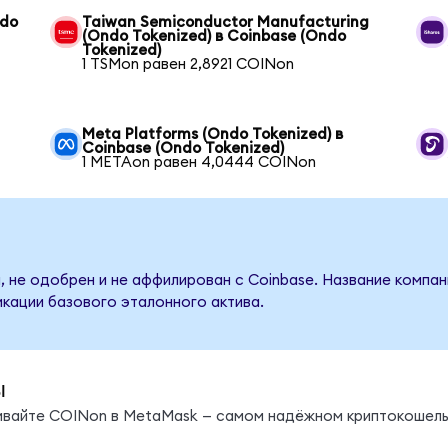
ndo
Taiwan Semiconductor Manufacturing
(Ondo Tokenized) в Coinbase (Ondo
Tokenized)
1 TSMon равен 2,8921 COINon
Meta Platforms (Ondo Tokenized) в
Coinbase (Ondo Tokenized)
1 METAon равен 4,0444 COINon
, не одобрен и не аффилирован с Coinbase. Название компан
кации базового эталонного актива.
ы
нивайте COINon в MetaMask — самом надёжном криптокошель