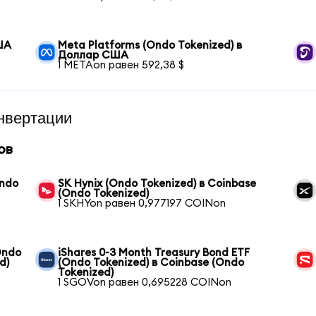
ША
Meta Platforms (Ondo Tokenized) в
Доллар США
1 METAon равен 592,38 $
нвертации
ов
Ondo
SK Hynix (Ondo Tokenized) в Coinbase
(Ondo Tokenized)
1 SKHYon равен 0,977197 COINon
Ondo
iShares 0-3 Month Treasury Bond ETF
d)
(Ondo Tokenized) в Coinbase (Ondo
Tokenized)
1 SGOVon равен 0,695228 COINon