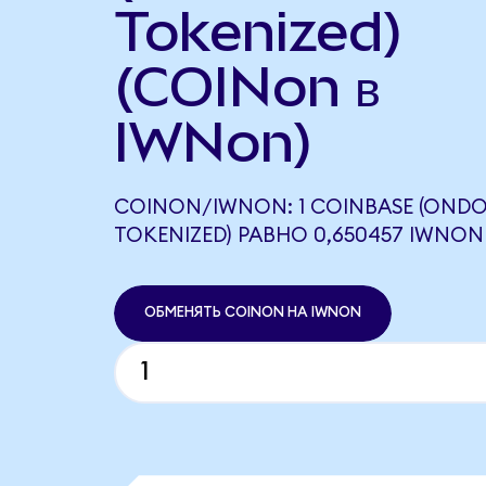
Tokenized)
(COINon в
IWNon)
COINON/IWNON: 1 COINBASE (OND
TOKENIZED) РАВНО 0,650457 IWNON
ОБМЕНЯТЬ COINON НА IWNON