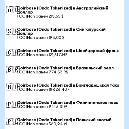
Coinbase (Ondo Tokenized) в Австралийский
🇦🇺
доллар
1 COINon равен 213,55 $
Coinbase (Ondo Tokenized) в Сингапурский
🇸🇬
доллар
1 COINon равен 193,00 $
Coinbase (Ondo Tokenized) в Швейцарский франк
🇨🇭
1 COINon равен 121,51 CHF
Coinbase (Ondo Tokenized) в Бразильский реал
🇧🇷
1 COINon равен 774,53 R$
Coinbase (Ondo Tokenized) в Бангладешская така
🇧🇩
1 COINon равен 18 626,40 ৳
Coinbase (Ondo Tokenized) в Филиппинское песо
🇵🇭
1 COINon равен 9 148,31 ₱
Coinbase (Ondo Tokenized) в Польский злотый
🇵🇱
1 COINon равен 560,94 zł