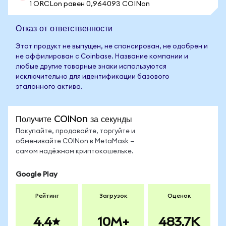
1 ORCLon равен 0,964093 COINon
Отказ от ответственности
Этот продукт не выпущен, не спонсирован, не одобрен и
не аффилирован с Coinbase. Название компании и
любые другие товарные знаки используются
исключительно для идентификации базового
эталонного актива.
Получите COINon за секунды
Покупайте, продавайте, торгуйте и
обменивайте COINon в MetaMask —
самом надёжном криптокошельке.
Google Play
Рейтинг
Загрузок
Оценок
4.4
10M+
483.7K