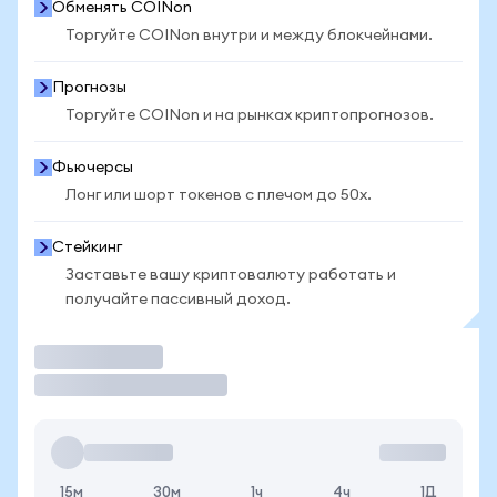
Обменять COINon
Торгуйте COINon внутри и между блокчейнами.
Прогнозы
Торгуйте COINon и на рынках криптопрогнозов.
Фьючерсы
Лонг или шорт токенов с плечом до 50x.
Стейкинг
Заставьте вашу криптовалюту работать и
получайте пассивный доход.
Торговать
15м
30м
1ч
4ч
1Д