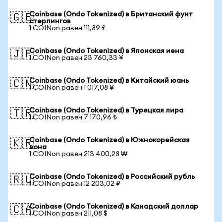
Coinbase (Ondo Tokenized) в Британский фунт
🇬🇧
стерлингов
1 COINon равен 111,89 £
Coinbase (Ondo Tokenized) в Японская иена
🇯🇵
1 COINon равен 23 760,33 ¥
Coinbase (Ondo Tokenized) в Китайский юань
🇨🇳
1 COINon равен 1 017,08 ¥
Coinbase (Ondo Tokenized) в Турецкая лира
🇹🇷
1 COINon равен 7 170,96 ₺
Coinbase (Ondo Tokenized) в Южнокорейская
🇰🇷
вона
1 COINon равен 213 400,28 ₩
Coinbase (Ondo Tokenized) в Российский рубль
🇷🇺
1 COINon равен 12 203,02 ₽
Coinbase (Ondo Tokenized) в Канадский доллар
🇨🇦
1 COINon равен 211,08 $