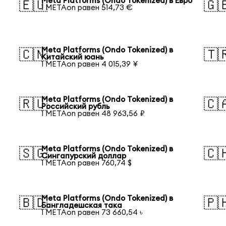
Meta Platforms (Ondo Tokenized) в Евро
🇪🇺
🇬
1 METAon равен 514,73 €
Meta Platforms (Ondo Tokenized) в
🇨🇳
🇹
Китайский юань
1 METAon равен 4 015,39 ¥
Meta Platforms (Ondo Tokenized) в
🇷🇺
🇨
Российский рубль
1 METAon равен 48 963,56 ₽
Meta Platforms (Ondo Tokenized) в
🇸🇬
🇨
Сингапурский доллар
1 METAon равен 760,74 $
Meta Platforms (Ondo Tokenized) в
🇧🇩
🇵
Бангладешская така
1 METAon равен 73 660,54 ৳