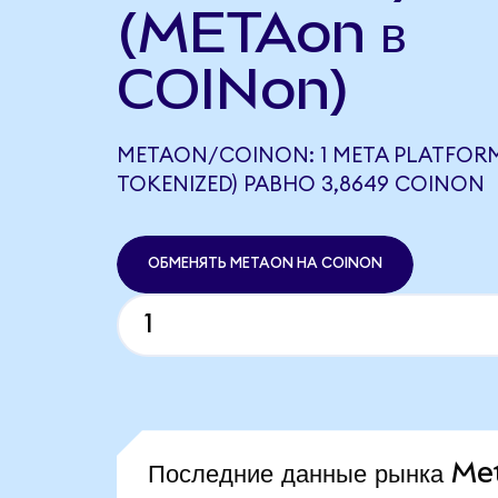
(METAon в
COINon)
METAON/COINON: 1 META PLATFOR
TOKENIZED) РАВНО 3,8649 COINON
ОБМЕНЯТЬ METAON НА COINON
Последние данные рынка M