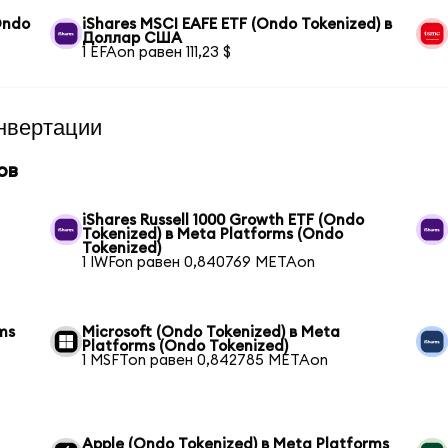
Ondo
iShares MSCI EAFE ETF (Ondo Tokenized) в
Доллар США
1 EFAon равен 111,23 $
нвертации
ов
iShares Russell 1000 Growth ETF (Ondo
Tokenized) в Meta Platforms (Ondo
Tokenized)
1 IWFon равен 0,840769 METAon
ms
Microsoft (Ondo Tokenized) в Meta
Platforms (Ondo Tokenized)
1 MSFTon равен 0,842785 METAon
Apple (Ondo Tokenized) в Meta Platforms