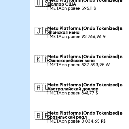
Meta Platforms (Ondo Tokenized) в
🇺🇸
Доллар США
1 METAon равен 595,11 $
Meta Platforms (Ondo Tokenized) в
🇯🇵
Японская иена
1 METAon равен 93 766,96 ¥
Meta Platforms (Ondo Tokenized) в
🇰🇷
Южнокорейская вона
1 METAon равен 837 593,95 ₩
Meta Platforms (Ondo Tokenized) в
🇦🇺
Австралийский доллар
1 METAon равен 841,77 $
Meta Platforms (Ondo Tokenized) в
🇧🇷
Бразильский реал
1 METAon равен 3 034,65 R$