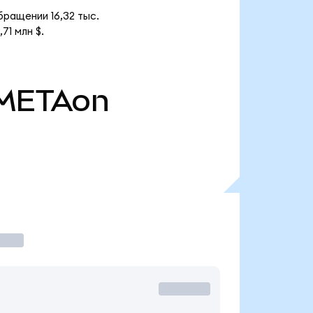
бращении 16,32 тыс.
71 млн $.
METAon