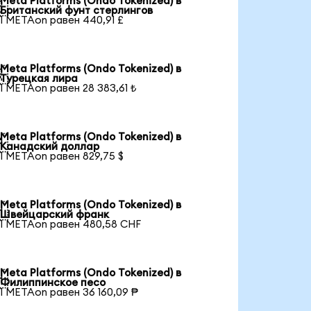
Meta Platforms (Ondo Tokenized) в

Британский фунт стерлингов
1 METAon равен 440,91 £
Meta Platforms (Ondo Tokenized) в

Турецкая лира
1 METAon равен 28 383,61 ₺
Meta Platforms (Ondo Tokenized) в

Канадский доллар
1 METAon равен 829,75 $
Meta Platforms (Ondo Tokenized) в

Швейцарский франк
1 METAon равен 480,58 CHF
Meta Platforms (Ondo Tokenized) в

Филиппинское песо
1 METAon равен 36 160,09 ₱