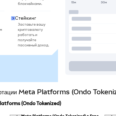
15м
30м
блокчейнами.
Стейкинг
Заставьте вашу
ом
криптовалюту
работать и
получайте
пассивный доход.
вертации Meta Platforms (Ondo Tokeniz
atforms (Ondo Tokenized)