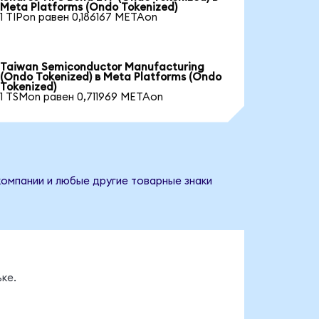
Meta Platforms (Ondo Tokenized)
1 TIPon равен 0,186167 METAon
Taiwan Semiconductor Manufacturing
(Ondo Tokenized) в Meta Platforms (Ondo
Tokenized)
1 TSMon равен 0,711969 METAon
компании и любые другие товарные знаки
ке.