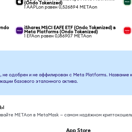
(Ondo Tokenized)
1 AAPLon равен 0,526894 METAon
Ondo
iShares MSCI EAFE ETF (Ondo Tokenized) в
Meta Platforms (Ondo Tokenized)
1 EFAon равен 0,186907 METAon
, не одобрен и не аффилирован с Meta Platforms. Название 
кации базового эталонного актива.
ды
нивайте METAon в MetaMask — самом надёжном криптокошель
App Store