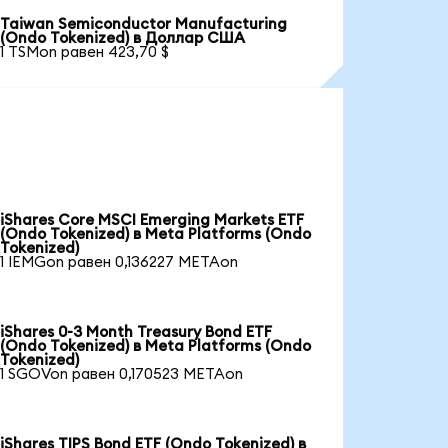
Taiwan Semiconductor Manufacturing
(Ondo Tokenized) в Доллар США
1 TSMon равен 423,70 $
iShares Core MSCI Emerging Markets ETF
(Ondo Tokenized) в Meta Platforms (Ondo
Tokenized)
1 IEMGon равен 0,136227 METAon
iShares 0-3 Month Treasury Bond ETF
(Ondo Tokenized) в Meta Platforms (Ondo
Tokenized)
1 SGOVon равен 0,170523 METAon
iShares TIPS Bond ETF (Ondo Tokenized) в