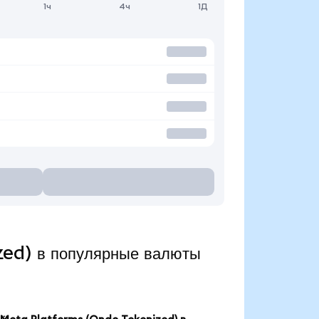
1ч
4ч
1Д
ed) в популярные валюты