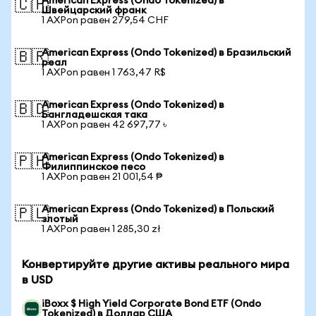
American Express (Ondo Tokenized) в
🇨🇭
Швейцарский франк
1 AXPon равен 279,54 CHF
American Express (Ondo Tokenized) в Бразильский
🇧🇷
реал
1 AXPon равен 1 763,47 R$
American Express (Ondo Tokenized) в
🇧🇩
Бангладешская така
1 AXPon равен 42 697,77 ৳
American Express (Ondo Tokenized) в
🇵🇭
Филиппинское песо
1 AXPon равен 21 001,54 ₱
American Express (Ondo Tokenized) в Польский
🇵🇱
злотый
1 AXPon равен 1 285,30 zł
Конвертируйте другие активы реального мира
в USD
iBoxx $ High Yield Corporate Bond ETF (Ondo
Tokenized) в Доллар США