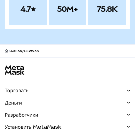
4.7
50M+
75.8K
AXPon/CRWVon
Нижний колонтитул сайта MetaMask
Торговать
Торговля
Деньги
Swaps
Покупайте
Разработчики
Прогнозы
НОВИНКА
Карта
Документация для разработчиков
Установить MetaMask
Перпы
НОВИНКА
mUSD
НОВИНКА
Инфопанель
Защита транзакций