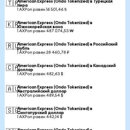
American Express (Ondo Tokenized) в Турецкая
🇹🇷
лира
1 AXPon равен 16 501,46 ₺
American Express (Ondo Tokenized) в
🇰🇷
Южнокорейская вона
1 AXPon равен 487 074,53 ₩
American Express (Ondo Tokenized) в Российский
🇷🇺
рубль
1 AXPon равен 28 460,78 ₽
American Express (Ondo Tokenized) в Канадский
🇨🇦
доллар
1 AXPon равен 482,63 $
American Express (Ondo Tokenized) в
🇦🇺
Австралийский доллар
1 AXPon равен 489,54 $
American Express (Ondo Tokenized) в
🇸🇬
Сингапурский доллар
1 AXPon равен 442,14 $