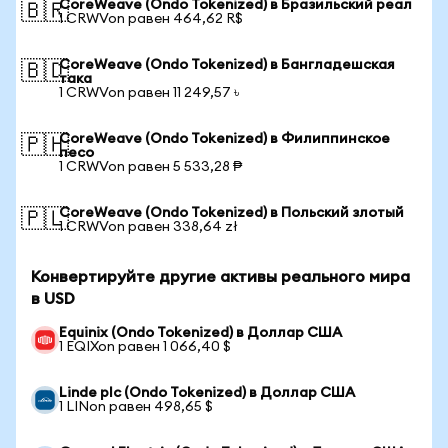
CoreWeave (Ondo Tokenized) в Бразильский реал
🇧🇷
1 CRWVon равен 464,62 R$
CoreWeave (Ondo Tokenized) в Бангладешская
🇧🇩
така
1 CRWVon равен 11 249,57 ৳
CoreWeave (Ondo Tokenized) в Филиппинское
🇵🇭
песо
1 CRWVon равен 5 533,28 ₱
CoreWeave (Ondo Tokenized) в Польский злотый
🇵🇱
1 CRWVon равен 338,64 zł
Конвертируйте другие активы реального мира
в USD
Equinix (Ondo Tokenized) в Доллар США
1 EQIXon равен 1 066,40 $
Linde plc (Ondo Tokenized) в Доллар США
1 LINon равен 498,65 $