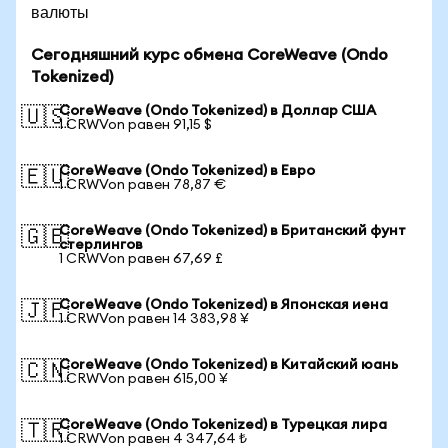
валюты
Сегодняшний курс обмена CoreWeave (Ondo
Tokenized)
CoreWeave (Ondo Tokenized) в Доллар США
🇺🇸
1 CRWVon равен 91,15 $
CoreWeave (Ondo Tokenized) в Евро
🇪🇺
1 CRWVon равен 78,87 €
CoreWeave (Ondo Tokenized) в Британский фунт
🇬🇧
стерлингов
1 CRWVon равен 67,69 £
CoreWeave (Ondo Tokenized) в Японская иена
🇯🇵
1 CRWVon равен 14 383,98 ¥
CoreWeave (Ondo Tokenized) в Китайский юань
🇨🇳
1 CRWVon равен 615,00 ¥
CoreWeave (Ondo Tokenized) в Турецкая лира
🇹🇷
1 CRWVon равен 4 347,64 ₺