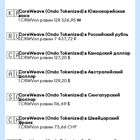
CoreWeave (Ondo Tokenized) в Южнокорейская
🇰🇷
вона
1 CRWVon равен 128 326,95 ₩
CoreWeave (Ondo Tokenized) в Российский рубль
🇷🇺
1 CRWVon равен 7 437,72 ₽
CoreWeave (Ondo Tokenized) в Канадский доллар
🇨🇦
1 CRWVon равен 127,20 $
CoreWeave (Ondo Tokenized) в Австралийский
🇦🇺
доллар
1 CRWVon равен 129,20 $
CoreWeave (Ondo Tokenized) в Сингапурский
🇸🇬
доллар
1 CRWVon равен 116,49 $
CoreWeave (Ondo Tokenized) в Швейцарский
🇨🇭
франк
1 CRWVon равен 73,66 CHF