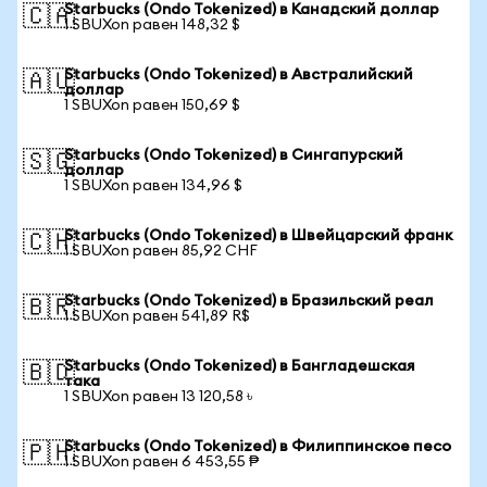
Starbucks (Ondo Tokenized) в Канадский доллар
🇨🇦
1 SBUXon равен 148,32 $
Starbucks (Ondo Tokenized) в Австралийский
🇦🇺
доллар
1 SBUXon равен 150,69 $
Starbucks (Ondo Tokenized) в Сингапурский
🇸🇬
доллар
1 SBUXon равен 134,96 $
Starbucks (Ondo Tokenized) в Швейцарский франк
🇨🇭
1 SBUXon равен 85,92 CHF
Starbucks (Ondo Tokenized) в Бразильский реал
🇧🇷
1 SBUXon равен 541,89 R$
Starbucks (Ondo Tokenized) в Бангладешская
🇧🇩
така
1 SBUXon равен 13 120,58 ৳
Starbucks (Ondo Tokenized) в Филиппинское песо
🇵🇭
1 SBUXon равен 6 453,55 ₱