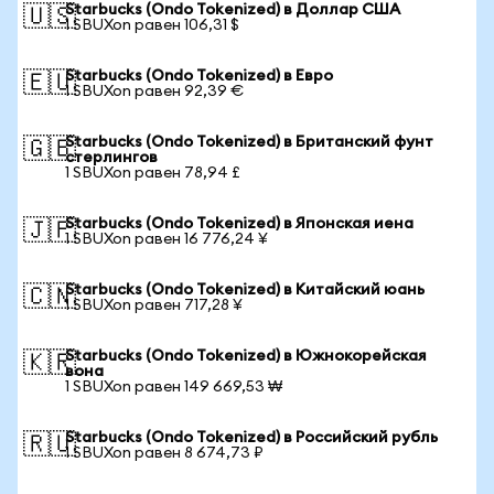
Starbucks (Ondo Tokenized) в Доллар США
🇺🇸
1 SBUXon равен 106,31 $
Starbucks (Ondo Tokenized) в Евро
🇪🇺
1 SBUXon равен 92,39 €
Starbucks (Ondo Tokenized) в Британский фунт
🇬🇧
стерлингов
1 SBUXon равен 78,94 £
Starbucks (Ondo Tokenized) в Японская иена
🇯🇵
1 SBUXon равен 16 776,24 ¥
Starbucks (Ondo Tokenized) в Китайский юань
🇨🇳
1 SBUXon равен 717,28 ¥
Starbucks (Ondo Tokenized) в Южнокорейская
🇰🇷
вона
1 SBUXon равен 149 669,53 ₩
Starbucks (Ondo Tokenized) в Российский рубль
🇷🇺
1 SBUXon равен 8 674,73 ₽