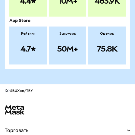
4.4
10M+
483.9K
App Store
Рейтинг
Загрузок
Оценок
4.7
50M+
75.8K
SBUXon/TRY
Нижний колонтитул сайта MetaMask
Торговать