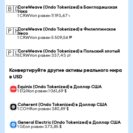
CoreWeave (Ondo Tokenized) в Бангладешская
🇧🇩
така
1 CRWVon равен 11 193,67 ৳
CoreWeave (Ondo Tokenized) в Филиппинское
🇵🇭
песо
1 CRWVon равен 5 509,56 ₱
CoreWeave (Ondo Tokenized) в Польский злотый
🇵🇱
1 CRWVon равен 337,43 zł
Конвертируйте другие активы реального мира
в USD
Equinix (Ondo Tokenized) в Доллар США
1 EQIXon равен 1 061,69 $
Coherent (Ondo Tokenized) в Доллар США
1 COHRon равен 380,89 $
General Electric (Ondo Tokenized) в Доллар США
1 GEon равен 373,85 $