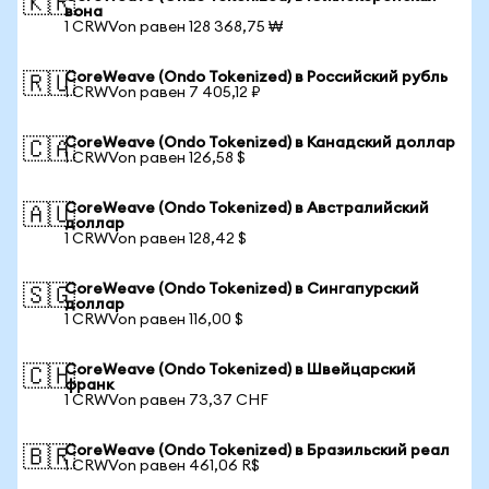
🇰🇷
вона
1 CRWVon равен 128 368,75 ₩
CoreWeave (Ondo Tokenized) в Российский рубль
🇷🇺
1 CRWVon равен 7 405,12 ₽
CoreWeave (Ondo Tokenized) в Канадский доллар
🇨🇦
1 CRWVon равен 126,58 $
CoreWeave (Ondo Tokenized) в Австралийский
🇦🇺
доллар
1 CRWVon равен 128,42 $
CoreWeave (Ondo Tokenized) в Сингапурский
🇸🇬
доллар
1 CRWVon равен 116,00 $
CoreWeave (Ondo Tokenized) в Швейцарский
🇨🇭
франк
1 CRWVon равен 73,37 CHF
CoreWeave (Ondo Tokenized) в Бразильский реал
🇧🇷
1 CRWVon равен 461,06 R$