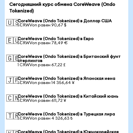
Сегодняшний курс обмена CoreWeave (Ondo
Tokenized)
CoreWeave (Ondo Tokenized) в Доллар США
🇺🇸
1 CRWVon равен 90,67 $
CoreWeave (Ondo Tokenized) в Евро
🇪🇺
1 CRWVon равен 78,49 €
CoreWeave (Ondo Tokenized) в Британский фунт
🇬🇧
стерлингов
1 CRWVon равен 67,22 £
CoreWeave (Ondo Tokenized) в Японская иена
🇯🇵
1 CRWVon равен 14 356,64 ¥
CoreWeave (Ondo Tokenized) в Китайский юань
🇨🇳
1 CRWVon равен 611,72 ¥
CoreWeave (Ondo Tokenized) в Турецкая лира
🇹🇷
1 CRWVon равен 4 326,63 ₺
CoreWeave (Ondo Tokenized) в Южнокорейская