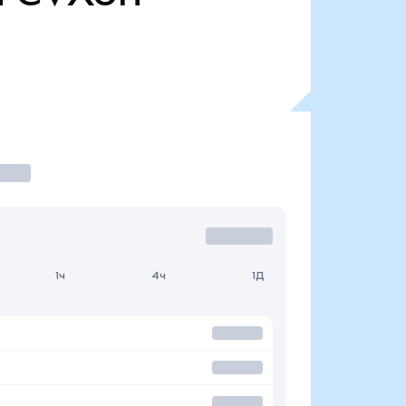
1ч
4ч
1Д