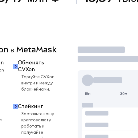
Xon в MetaMask
Торговать
on
Обменять
CVXon
on
Торгуйте CVXon
внутри и между
блокчейнами.
15м
30м
Стейкинг
Заставьте вашу
ом
криптовалюту
работать и
получайте