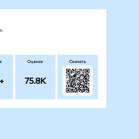
е.
к
Оценок
Скачать
+
75.8K