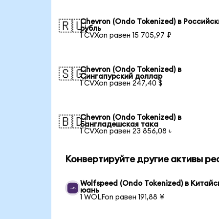
Chevron (Ondo Tokenized) в Российс
🇷🇺
рубль
1 CVXon равен 15 705,97 ₽
Chevron (Ondo Tokenized) в
🇸🇬
Сингапурский доллар
1 CVXon равен 247,40 $
Chevron (Ondo Tokenized) в
🇧🇩
Бангладешская така
1 CVXon равен 23 856,08 ৳
Конвертируйте другие активы ре
Wolfspeed (Ondo Tokenized) в Китайс
юань
1 WOLFon равен 191,88 ¥