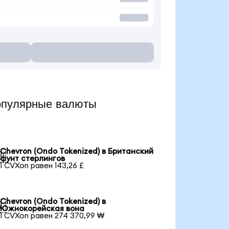
опулярные валюты
Chevron (Ondo Tokenized) в Британский

фунт стерлингов
1 CVXon равен 143,26 £
Chevron (Ondo Tokenized) в

Южнокорейская вона
1 CVXon равен 274 370,99 ₩