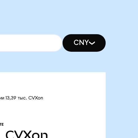
CNY
ии 13,39 тыс. CVXon
ТЕ
.
CVXon