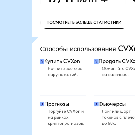
ПОСМОТРЕТЬ БОЛЬШЕ СТАТИСТИКИ
ПОСМОТРЕТЬ БОЛЬШЕ СТАТИСТИКИ
Способы использования CV
Купить CVXon
Продать CVX
Начните всего за
Обменяйте CVX
пару нажатий.
на наличные.
Прогнозы
Фьючерсы
Торгуйте CVXon и
Лонг или шорт
на рынках
токенов с плеч
криптопрогнозов.
до 50x.