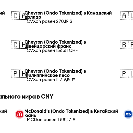
кий
Chevron (Ondo Tokenized) в Канадский
🇨🇦
🇦
доллар
1 CVXon равен 270,19 $
Chevron (Ondo Tokenized) в
🇨🇭
🇧
Швейцарский франк
1 CVXon равен 156,61 CHF
Chevron (Ondo Tokenized) в
🇵🇭
🇵
Филиппинское песо
1 CVXon равен 11 719,19 ₱
ального мира в CNY
кий
McDonald's (Ondo Tokenized) в Китайский
юань
1 MCDon равен 1 881,17 ¥