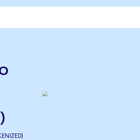
o
)
ENIZED)