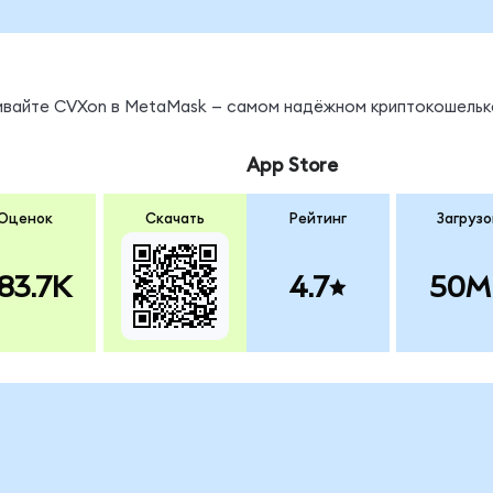
нивайте CVXon в MetaMask — самом надёжном криптокошельк
App Store
Оценок
Скачать
Рейтинг
Загрузо
83.7K
4.7
50M