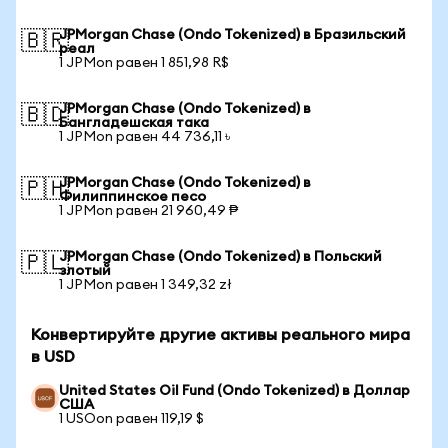
JPMorgan Chase (Ondo Tokenized) в Бразильский
🇧🇷
реал
1 JPMon равен 1 851,98 R$
JPMorgan Chase (Ondo Tokenized) в
🇧🇩
Бангладешская така
1 JPMon равен 44 736,11 ৳
JPMorgan Chase (Ondo Tokenized) в
🇵🇭
Филиппинское песо
1 JPMon равен 21 960,49 ₱
JPMorgan Chase (Ondo Tokenized) в Польский
🇵🇱
злотый
1 JPMon равен 1 349,32 zł
Конвертируйте другие активы реального мира
в USD
United States Oil Fund (Ondo Tokenized) в Доллар
США
1 USOon равен 119,19 $