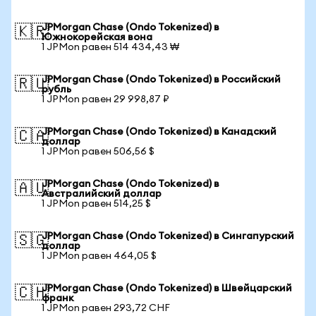
JPMorgan Chase (Ondo Tokenized) в
🇰🇷
Южнокорейская вона
1 JPMon равен 514 434,43 ₩
JPMorgan Chase (Ondo Tokenized) в Российский
🇷🇺
рубль
1 JPMon равен 29 998,87 ₽
JPMorgan Chase (Ondo Tokenized) в Канадский
🇨🇦
доллар
1 JPMon равен 506,56 $
JPMorgan Chase (Ondo Tokenized) в
🇦🇺
Австралийский доллар
1 JPMon равен 514,25 $
JPMorgan Chase (Ondo Tokenized) в Сингапурский
🇸🇬
доллар
1 JPMon равен 464,05 $
JPMorgan Chase (Ondo Tokenized) в Швейцарский
🇨🇭
франк
1 JPMon равен 293,72 CHF