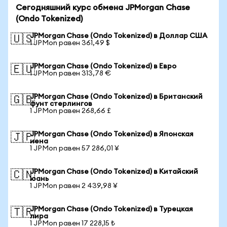
Сегодняшний курс обмена JPMorgan Chase
(Ondo Tokenized)
JPMorgan Chase (Ondo Tokenized) в Доллар США
🇺🇸
1 JPMon равен 361,49 $
JPMorgan Chase (Ondo Tokenized) в Евро
🇪🇺
1 JPMon равен 313,78 €
JPMorgan Chase (Ondo Tokenized) в Британский
🇬🇧
фунт стерлингов
1 JPMon равен 268,66 £
JPMorgan Chase (Ondo Tokenized) в Японская
🇯🇵
иена
1 JPMon равен 57 286,01 ¥
JPMorgan Chase (Ondo Tokenized) в Китайский
🇨🇳
юань
1 JPMon равен 2 439,98 ¥
JPMorgan Chase (Ondo Tokenized) в Турецкая
🇹🇷
лира
1 JPMon равен 17 228,15 ₺