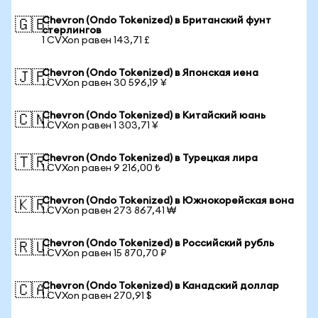
Chevron (Ondo Tokenized) в Британский фунт
🇬🇧
стерлингов
1 CVXon равен 143,71 £
Chevron (Ondo Tokenized) в Японская иена
🇯🇵
1 CVXon равен 30 596,19 ¥
Chevron (Ondo Tokenized) в Китайский юань
🇨🇳
1 CVXon равен 1 303,71 ¥
Chevron (Ondo Tokenized) в Турецкая лира
🇹🇷
1 CVXon равен 9 216,00 ₺
Chevron (Ondo Tokenized) в Южнокорейская вона
🇰🇷
1 CVXon равен 273 867,41 ₩
Chevron (Ondo Tokenized) в Российский рубль
🇷🇺
1 CVXon равен 15 870,70 ₽
Chevron (Ondo Tokenized) в Канадский доллар
🇨🇦
1 CVXon равен 270,91 $