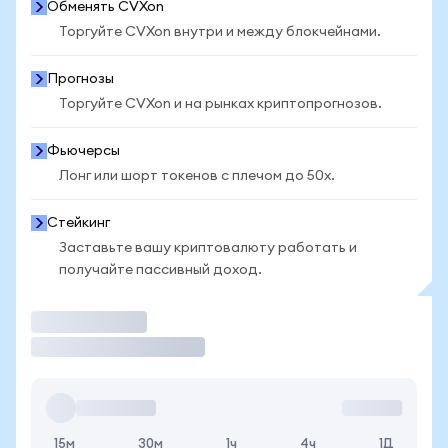
Обменять CVXon
Торгуйте CVXon внутри и между блокчейнами.
Прогнозы
Торгуйте CVXon и на рынках криптопрогнозов.
Фьючерсы
Лонг или шорт токенов с плечом до 50x.
Стейкинг
Заставьте вашу криптовалюту работать и
получайте пассивный доход.
Торговать
15м
30м
1ч
4ч
1Д