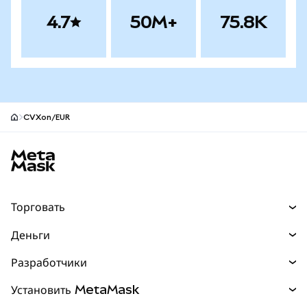
4.7
50M+
75.8K
CVXon/EUR
Нижний колонтитул сайта MetaMask
Торговать
Торговля
Деньги
Swaps
Покупайте
Разработчики
Прогнозы
НОВИНКА
Карта
Документация для разработчиков
Установить MetaMask
Перпы
НОВИНКА
mUSD
НОВИНКА
Инфопанель
Защита транзакций