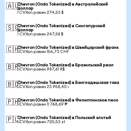
Chevron (Ondo Tokenized) в Австралийский
🇦🇺
доллар
1 CVXon равен 274,53 $
Chevron (Ondo Tokenized) в Сингапурский
🇸🇬
доллар
1 CVXon равен 247,58 $
Chevron (Ondo Tokenized) в Швейцарский франк
🇨🇭
1 CVXon равен 156,73 CHF
Chevron (Ondo Tokenized) в Бразильский реал
🇧🇷
1 CVXon равен 987,61 R$
Chevron (Ondo Tokenized) в Бангладешская така
🇧🇩
1 CVXon равен 23 958,40 ৳
Chevron (Ondo Tokenized) в Филиппинское песо
🇵🇭
1 CVXon равен 11 768,69 ₱
Chevron (Ondo Tokenized) в Польский злотый
🇵🇱
1 CVXon равен 720,53 zł