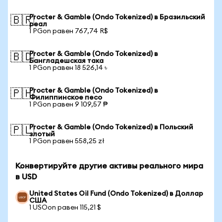
Procter & Gamble (Ondo Tokenized) в Бразильский
🇧🇷
реал
1 PGon равен 767,74 R$
Procter & Gamble (Ondo Tokenized) в
🇧🇩
Бангладешская така
1 PGon равен 18 526,14 ৳
Procter & Gamble (Ondo Tokenized) в
🇵🇭
Филиппинское песо
1 PGon равен 9 109,57 ₱
Procter & Gamble (Ondo Tokenized) в Польский
🇵🇱
злотый
1 PGon равен 558,25 zł
Конвертируйте другие активы реального мира
в USD
United States Oil Fund (Ondo Tokenized) в Доллар
США
1 USOon равен 115,21 $