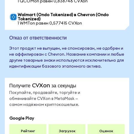
1 QCOMon равен 0,838746 CVXon
Walmart (Ondo Tokenized) в Chevron (Ondo
Tokenized)
1 WMTon равен 0,577415 CVXon
Отказ от ответственности
Этот продукт не выпущен, не спонсирован, не одобрен и
не аффилирован с Chevron. Название компании и любые
другие товарные знаки используются исключительно для
идентификации базового эталонного актива.
Получите CVXon за секунды
Покупайте, продавайте, торгуйте и
обменивайте CVXon в MetaMask —
самом надёжном криптокошельке.
Google Play
Рейтинг
Загрузок
Оценок