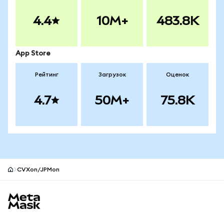
4.4
10M+
483.8K
App Store
Рейтинг
Загрузок
Оценок
4.7
50M+
75.8K
CVXon/JPMon
Нижний колонтитул сайта MetaMask