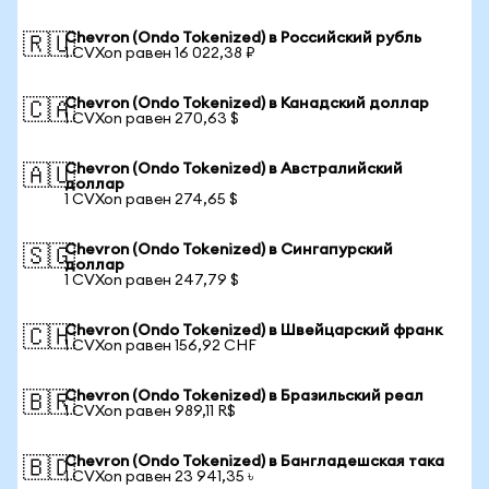
Chevron (Ondo Tokenized) в Российский рубль
🇷🇺
1 CVXon равен 16 022,38 ₽
Chevron (Ondo Tokenized) в Канадский доллар
🇨🇦
1 CVXon равен 270,63 $
Chevron (Ondo Tokenized) в Австралийский
🇦🇺
доллар
1 CVXon равен 274,65 $
Chevron (Ondo Tokenized) в Сингапурский
🇸🇬
доллар
1 CVXon равен 247,79 $
Chevron (Ondo Tokenized) в Швейцарский франк
🇨🇭
1 CVXon равен 156,92 CHF
Chevron (Ondo Tokenized) в Бразильский реал
🇧🇷
1 CVXon равен 989,11 R$
Chevron (Ondo Tokenized) в Бангладешская така
🇧🇩
1 CVXon равен 23 941,35 ৳