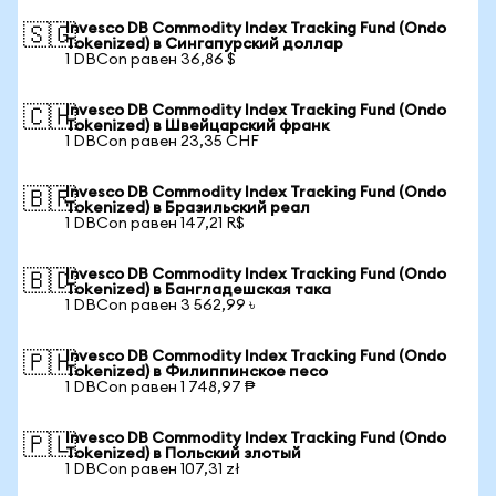
Invesco DB Commodity Index Tracking Fund (Ondo
🇸🇬
Tokenized) в Сингапурский доллар
1 DBCon равен 36,86 $
Invesco DB Commodity Index Tracking Fund (Ondo
🇨🇭
Tokenized) в Швейцарский франк
1 DBCon равен 23,35 CHF
Invesco DB Commodity Index Tracking Fund (Ondo
🇧🇷
Tokenized) в Бразильский реал
1 DBCon равен 147,21 R$
Invesco DB Commodity Index Tracking Fund (Ondo
🇧🇩
Tokenized) в Бангладешская така
1 DBCon равен 3 562,99 ৳
Invesco DB Commodity Index Tracking Fund (Ondo
🇵🇭
Tokenized) в Филиппинское песо
1 DBCon равен 1 748,97 ₱
Invesco DB Commodity Index Tracking Fund (Ondo
🇵🇱
Tokenized) в Польский злотый
1 DBCon равен 107,31 zł