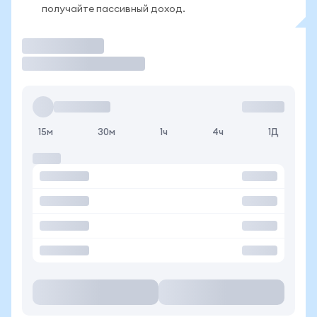
получайте пассивный доход.
Торговать
15м
30м
1ч
4ч
1Д