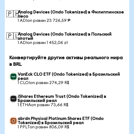
Analog Devices (Ondo Tokenized) в Филиппинское
🇵🇭
песо
1 ADIon равен 23 726,59 ₱
Analog Devices (Ondo Tokenized) в Польский
🇵🇱
злотый
1 ADIon равен 1 452,06 zł
Конвертируйте другие активы реального мира
в BRL
VanEck CLO ETF (Ondo Tokenized) в Бразильский
реал
1 CLOIon равен 274,29 R$
iShares Ethereum Trust (Ondo Tokenized) в
Бразильский реал
1 ETHAon равен 73,66 R$
abrdn Physical Platinum Shares ETF (Ondo
Tokenized) в Бразильский реал
1 PPLTon равен 806,09 R$