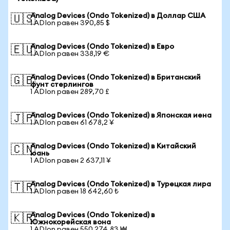
Analog Devices (Ondo Tokenized) в Доллар США
🇺🇸
1 ADIon равен 390,85 $
Analog Devices (Ondo Tokenized) в Евро
🇪🇺
1 ADIon равен 338,19 €
Analog Devices (Ondo Tokenized) в Британский
🇬🇧
фунт стерлингов
1 ADIon равен 289,70 £
Analog Devices (Ondo Tokenized) в Японская иена
🇯🇵
1 ADIon равен 61 678,2 ¥
Analog Devices (Ondo Tokenized) в Китайский
🇨🇳
юань
1 ADIon равен 2 637,11 ¥
Analog Devices (Ondo Tokenized) в Турецкая лира
🇹🇷
1 ADIon равен 18 642,60 ₺
Analog Devices (Ondo Tokenized) в
🇰🇷
Южнокорейская вона
1 ADIon равен 550 274,83 ₩