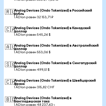
Analog Devices (Ondo Tokenized) в Российский
🇷🇺
рубль
1 ADIon равен 32 153,71 ₽
Analog Devices (Ondo Tokenized) в Канадский
🇨🇦
доллар
1 ADIon равен 545,26 $
Analog Devices (Ondo Tokenized) в Австралийский
🇦🇺
доллар
1 ADIon равен 553,06 $
Analog Devices (Ondo Tokenized) в Сингапурский
🇸🇬
доллар
1 ADIon равен 499,51 $
Analog Devices (Ondo Tokenized) в Швейцарский
🇨🇭
франк
1 ADIon равен 315,82 CHF
Analog Devices (Ondo Tokenized) в
🇧🇩
Бангладешская така
1 ADIon равен 48 237,63 ৳