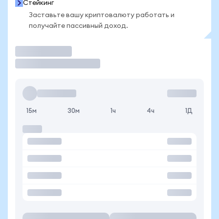
Стейкинг
Заставьте вашу криптовалюту работать и
получайте пассивный доход.
Торговать
15м
30м
1ч
4ч
1Д