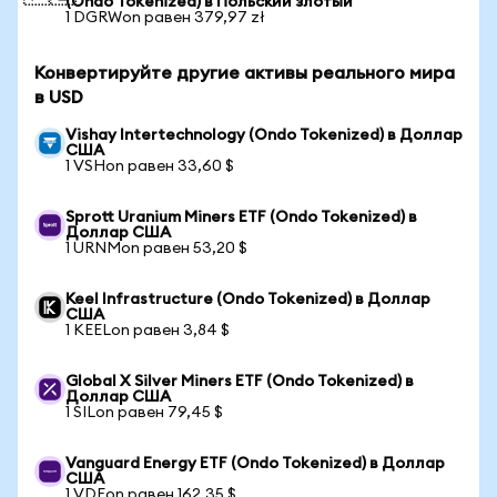
(Ondo Tokenized) в Польский злотый
1 DGRWon равен 379,97 zł
Конвертируйте другие активы реального мира
в USD
Vishay Intertechnology (Ondo Tokenized) в Доллар
США
1 VSHon равен 33,60 $
Sprott Uranium Miners ETF (Ondo Tokenized) в
Доллар США
1 URNMon равен 53,20 $
Keel Infrastructure (Ondo Tokenized) в Доллар
США
1 KEELon равен 3,84 $
Global X Silver Miners ETF (Ondo Tokenized) в
Доллар США
1 SILon равен 79,45 $
Vanguard Energy ETF (Ondo Tokenized) в Доллар
США
1 VDEon равен 162,35 $