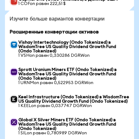
1 COFon равен 222,51 $
Изучите больше вариантов конвертации
Расширенные конвертации активов
Vishay Intertechnology (Ondo Tokenized) в
WisdomTree US Quality Dividend Growth Fund
(Ondo Tokenized)
1 VSHon равен 0,330286 DGRWon
Sprott Uranium Miners ETF (Ondo Tokenized) в
WisdomTree US Quality Dividend Growth Fund
(Ondo Tokenized)
1 URNMon равен 0,522953 DGRWon
Keel Infrastructure (Ondo Tokenized) в WisdomTree
US Quality Dividend Growth Fund (Ondo Tokenized)
1 KEELon равен 0,037747 DGRWon
Global X Silver Miners ETF (Ondo Tokenized) в
WisdomTree US Quality Dividend Growth Fund
(Ondo Tokenized)
1 SILon равен 0,780989 DGRWon