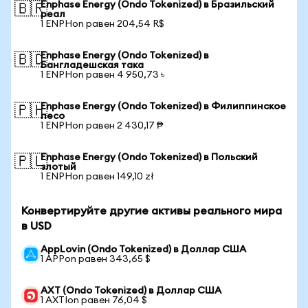
Enphase Energy (Ondo Tokenized) в Бразильский
🇧🇷
реал
1 ENPHon равен 204,54 R$
Enphase Energy (Ondo Tokenized) в
🇧🇩
Бангладешская така
1 ENPHon равен 4 950,73 ৳
Enphase Energy (Ondo Tokenized) в Филиппинское
🇵🇭
песо
1 ENPHon равен 2 430,17 ₱
Enphase Energy (Ondo Tokenized) в Польский
🇵🇱
злотый
1 ENPHon равен 149,10 zł
Конвертируйте другие активы реального мира
в USD
AppLovin (Ondo Tokenized) в Доллар США
1 APPon равен 343,65 $
AXT (Ondo Tokenized) в Доллар США
1 AXTIon равен 76,04 $