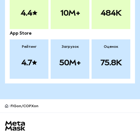
4.4
10M+
484K
App Store
Рейтинг
Загрузок
Оценок
4.7
50M+
75.8K
FIGon/COPXon
Нижний колонтитул сайта MetaMask