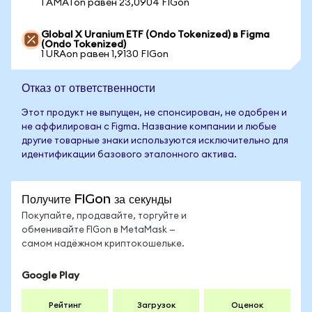
1 AMATon равен 23,0904 FIGon
Global X Uranium ETF (Ondo Tokenized) в Figma
(Ondo Tokenized)
1 URAon равен 1,9130 FIGon
Отказ от ответственности
Этот продукт не выпущен, не спонсирован, не одобрен и
не аффилирован с Figma. Название компании и любые
другие товарные знаки используются исключительно для
идентификации базового эталонного актива.
Получите FIGon за секунды
Покупайте, продавайте, торгуйте и
обменивайте FIGon в MetaMask —
самом надёжном криптокошельке.
Google Play
Рейтинг
Загрузок
Оценок