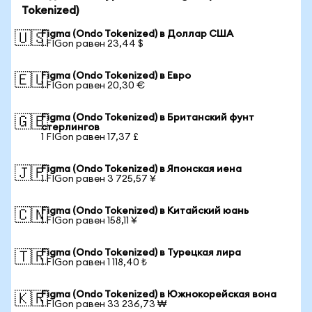
Tokenized)
Figma (Ondo Tokenized) в Доллар США
🇺🇸
1 FIGon равен 23,44 $
Figma (Ondo Tokenized) в Евро
🇪🇺
1 FIGon равен 20,30 €
Figma (Ondo Tokenized) в Британский фунт
🇬🇧
стерлингов
1 FIGon равен 17,37 £
Figma (Ondo Tokenized) в Японская иена
🇯🇵
1 FIGon равен 3 725,57 ¥
Figma (Ondo Tokenized) в Китайский юань
🇨🇳
1 FIGon равен 158,11 ¥
Figma (Ondo Tokenized) в Турецкая лира
🇹🇷
1 FIGon равен 1 118,40 ₺
Figma (Ondo Tokenized) в Южнокорейская вона
🇰🇷
1 FIGon равен 33 236,73 ₩