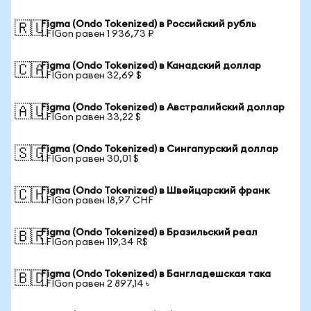
Figma (Ondo Tokenized) в Российский рубль
🇷🇺
1 FIGon равен 1 936,73 ₽
Figma (Ondo Tokenized) в Канадский доллар
🇨🇦
1 FIGon равен 32,69 $
Figma (Ondo Tokenized) в Австралийский доллар
🇦🇺
1 FIGon равен 33,22 $
Figma (Ondo Tokenized) в Сингапурский доллар
🇸🇬
1 FIGon равен 30,01 $
Figma (Ondo Tokenized) в Швейцарский франк
🇨🇭
1 FIGon равен 18,97 CHF
Figma (Ondo Tokenized) в Бразильский реал
🇧🇷
1 FIGon равен 119,34 R$
Figma (Ondo Tokenized) в Бангладешская така
🇧🇩
1 FIGon равен 2 897,14 ৳