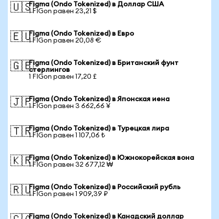
Figma (Ondo Tokenized) в Доллар США
🇺🇸
1 FIGon равен 23,21 $
Figma (Ondo Tokenized) в Евро
🇪🇺
1 FIGon равен 20,08 €
Figma (Ondo Tokenized) в Британский фунт
🇬🇧
стерлингов
1 FIGon равен 17,20 £
Figma (Ondo Tokenized) в Японская иена
🇯🇵
1 FIGon равен 3 662,66 ¥
Figma (Ondo Tokenized) в Турецкая лира
🇹🇷
1 FIGon равен 1 107,06 ₺
Figma (Ondo Tokenized) в Южнокорейская вона
🇰🇷
1 FIGon равен 32 677,12 ₩
Figma (Ondo Tokenized) в Российский рубль
🇷🇺
1 FIGon равен 1 909,39 ₽
Figma (Ondo Tokenized) в Канадский доллар