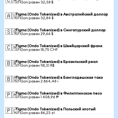
🇨🇦
1 FIGon равен 32,38 $
Figma (Ondo Tokenized) в Австралийский доллар
🇦🇺
1 FIGon равен 32,84 $
Figma (Ondo Tokenized) в Сингапурский доллар
🇸🇬
1 FIGon равен 29,66 $
Figma (Ondo Tokenized) в Швейцарский франк
🇨🇭
1 FIGon равен 18,75 CHF
Figma (Ondo Tokenized) в Бразильский реал
🇧🇷
1 FIGon равен 118,31 R$
Figma (Ondo Tokenized) в Бангладешская така
🇧🇩
1 FIGon равен 2 864,48 ৳
Figma (Ondo Tokenized) в Филиппинское песо
🇵🇭
1 FIGon равен 1 408,96 ₱
Figma (Ondo Tokenized) в Польский злотый
🇵🇱
1 FIGon равен 86,23 zł