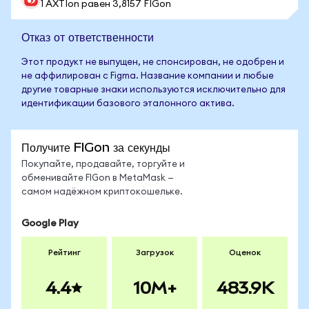
1 AXTIon равен 3,8157 FIGon
Отказ от ответственности
Этот продукт не выпущен, не спонсирован, не одобрен и
не аффилирован с Figma. Название компании и любые
другие товарные знаки используются исключительно для
идентификации базового эталонного актива.
Получите FIGon за секунды
Покупайте, продавайте, торгуйте и
обменивайте FIGon в MetaMask —
самом надёжном криптокошельке.
Google Play
Рейтинг
Загрузок
Оценок
4.4
10M+
483.9K