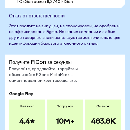
1 CEGon равен 11,2740 FIGon
Отказ от ответственности
Этот продукт не выпущен, не спонсирован, не одобрен и
не аффилирован с Figma. Название компании и любые
другие товарные знаки используются исключительно для
идентификации базового эталонного актива.
Получите FIGon за секунды
Покупайте, продавайте, торгуйте и
обменивайте FIGon в MetaMask —
самом надёжном криптокошельке.
Google Play
Рейтинг
Загрузок
Оценок
4.4
10M+
483.8K