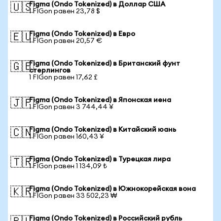
Figma (Ondo Tokenized) в Доллар США
🇺🇸
1 FIGon равен 23,78 $
Figma (Ondo Tokenized) в Евро
🇪🇺
1 FIGon равен 20,57 €
Figma (Ondo Tokenized) в Британский фунт
🇬🇧
стерлингов
1 FIGon равен 17,62 £
Figma (Ondo Tokenized) в Японская иена
🇯🇵
1 FIGon равен 3 744,44 ¥
Figma (Ondo Tokenized) в Китайский юань
🇨🇳
1 FIGon равен 160,43 ¥
Figma (Ondo Tokenized) в Турецкая лира
🇹🇷
1 FIGon равен 1 134,09 ₺
Figma (Ondo Tokenized) в Южнокорейская вона
🇰🇷
1 FIGon равен 33 502,23 ₩
Figma (Ondo Tokenized) в Российский рубль