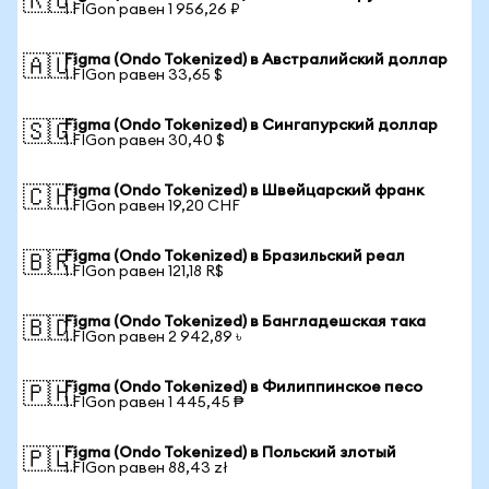
🇷🇺
1 FIGon равен 1 956,26 ₽
Figma (Ondo Tokenized) в Австралийский доллар
🇦🇺
1 FIGon равен 33,65 $
Figma (Ondo Tokenized) в Сингапурский доллар
🇸🇬
1 FIGon равен 30,40 $
Figma (Ondo Tokenized) в Швейцарский франк
🇨🇭
1 FIGon равен 19,20 CHF
Figma (Ondo Tokenized) в Бразильский реал
🇧🇷
1 FIGon равен 121,18 R$
Figma (Ondo Tokenized) в Бангладешская така
🇧🇩
1 FIGon равен 2 942,89 ৳
Figma (Ondo Tokenized) в Филиппинское песо
🇵🇭
1 FIGon равен 1 445,45 ₱
Figma (Ondo Tokenized) в Польский злотый
🇵🇱
1 FIGon равен 88,43 zł