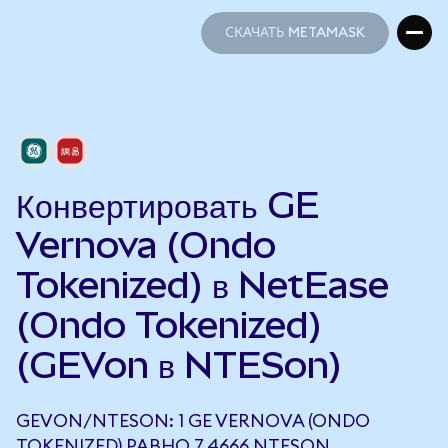
СКАЧАТЬ METAMASK
СКАЧАТЬ METAMASK
Конвертировать GE
Vernova (Ondo
Tokenized) в NetEase
(Ondo Tokenized)
(GEVon в NTESon)
GEVON/NTESON: 1 GE VERNOVA (ONDO
TOKENIZED) РАВНО 7,4666 NTESON