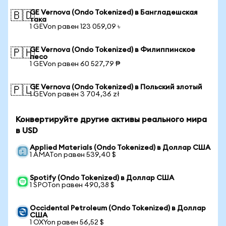
GE Vernova (Ondo Tokenized) в Бангладешская
🇧🇩
така
1 GEVon равен 123 059,09 ৳
GE Vernova (Ondo Tokenized) в Филиппинское
🇵🇭
песо
1 GEVon равен 60 527,79 ₱
GE Vernova (Ondo Tokenized) в Польский злотый
🇵🇱
1 GEVon равен 3 704,36 zł
Конвертируйте другие активы реального мира
в USD
Applied Materials (Ondo Tokenized) в Доллар США
1 AMATon равен 539,40 $
Spotify (Ondo Tokenized) в Доллар США
1 SPOTon равен 490,38 $
Occidental Petroleum (Ondo Tokenized) в Доллар
США
1 OXYon равен 56,52 $