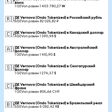
🇰🇷
вона
1 GEVon равен 1 403 780,27 ₩
GE Vernova (Ondo Tokenized) в Российский рубль
🇷🇺
1 GEVon равен 82 025,82 ₽
GE Vernova (Ondo Tokenized) в Канадский доллар
🇨🇦
1 GEVon равен 1 390,98 $
GE Vernova (Ondo Tokenized) в Австралийский
🇦🇺
доллар
1 GEVon равен 1 410,90 $
GE Vernova (Ondo Tokenized) в Сингапурский
🇸🇬
доллар
1 GEVon равен 1 274,37 $
GE Vernova (Ondo Tokenized) в Швейцарский
🇨🇭
франк
1 GEVon равен 805,66 CHF
GE Vernova (Ondo Tokenized) в Бразильский реал
🇧🇷
1 GEVon равен 5 082,42 R$