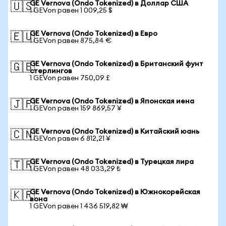
GE Vernova (Ondo Tokenized) в Доллар США
🇺🇸
1 GEVon равен 1 009,25 $
GE Vernova (Ondo Tokenized) в Евро
🇪🇺
1 GEVon равен 875,84 €
GE Vernova (Ondo Tokenized) в Британский фунт
🇬🇧
стерлингов
1 GEVon равен 750,09 £
GE Vernova (Ondo Tokenized) в Японская иена
🇯🇵
1 GEVon равен 159 869,57 ¥
GE Vernova (Ondo Tokenized) в Китайский юань
🇨🇳
1 GEVon равен 6 812,21 ¥
GE Vernova (Ondo Tokenized) в Турецкая лира
🇹🇷
1 GEVon равен 48 033,29 ₺
GE Vernova (Ondo Tokenized) в Южнокорейская
🇰🇷
вона
1 GEVon равен 1 436 519,82 ₩