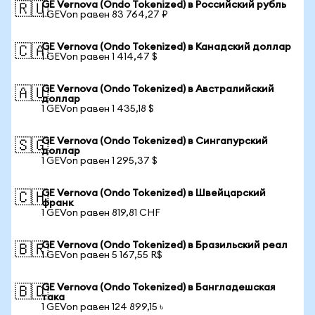
GE Vernova (Ondo Tokenized) в Российский рубль
🇷🇺
1 GEVon равен 83 764,27 ₽
GE Vernova (Ondo Tokenized) в Канадский доллар
🇨🇦
1 GEVon равен 1 414,47 $
GE Vernova (Ondo Tokenized) в Австралийский
🇦🇺
доллар
1 GEVon равен 1 435,18 $
GE Vernova (Ondo Tokenized) в Сингапурский
🇸🇬
доллар
1 GEVon равен 1 295,37 $
GE Vernova (Ondo Tokenized) в Швейцарский
🇨🇭
франк
1 GEVon равен 819,81 CHF
GE Vernova (Ondo Tokenized) в Бразильский реал
🇧🇷
1 GEVon равен 5 167,55 R$
GE Vernova (Ondo Tokenized) в Бангладешская
🇧🇩
така
1 GEVon равен 124 899,15 ৳