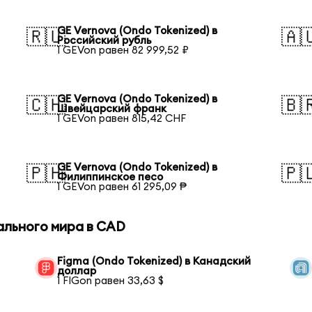
GE Vernova (Ondo Tokenized) в
🇷🇺
🇦
Российский рубль
1 GEVon равен 82 999,52 ₽
GE Vernova (Ondo Tokenized) в
🇨🇭
🇧
Швейцарский франк
1 GEVon равен 815,42 CHF
GE Vernova (Ondo Tokenized) в
🇵🇭
🇵
Филиппинское песо
1 GEVon равен 61 295,09 ₱
ального мира в CAD
Figma (Ondo Tokenized) в Канадский
доллар
1 FIGon равен 33,63 $