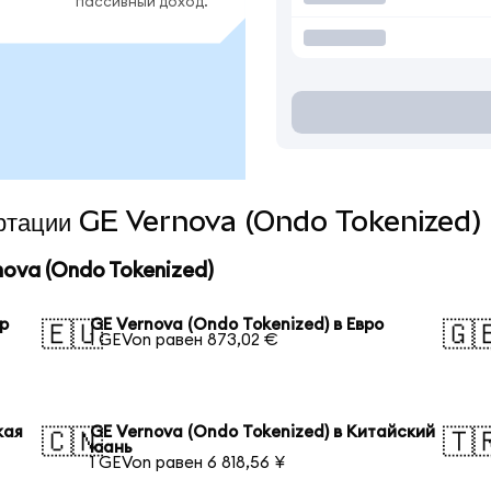
пассивный доход.
вертации GE Vernova (Ondo Tokenized) 
ova (Ondo Tokenized)
ар
GE Vernova (Ondo Tokenized) в Евро
🇪🇺
🇬
1 GEVon равен 873,02 €
кая
GE Vernova (Ondo Tokenized) в Китайский
🇨🇳
🇹
юань
1 GEVon равен 6 818,56 ¥