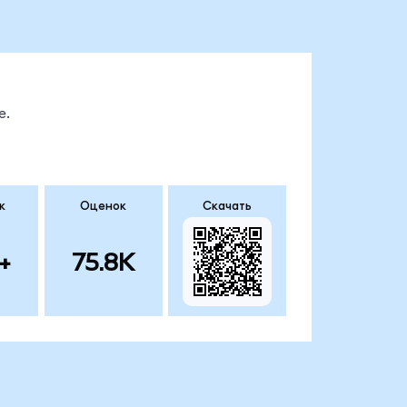
е.
к
Оценок
Скачать
+
75.8K