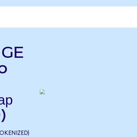
ь GE
o
ар
)
OKENIZED)