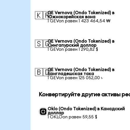
GE Vernova (Ondo Tokenized) в
🇰🇷
Южнокорейская вона
1 GEVon равен 1 423 464,54 ₩
GE Vernova (Ondo Tokenized) в
🇸🇬
Сингапурский доллар
1 GEVon равен 1 290,82 $
GE Vernova (Ondo Tokenized) в
🇧🇩
Бангладешская така
1 GEVon равен 125 052,00 ৳
Конвертируйте другие активы ре
Oklo (Ondo Tokenized) в Канадский
доллар
1 OKLOon равен 59,55 $