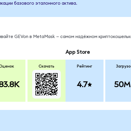
кации базового эталонного актива.
нивайте GEVon в MetaMask — самом надёжном криптокошельк
App Store
Оценок
Скачать
Рейтинг
Загрузо
83.8K
4.7
50M