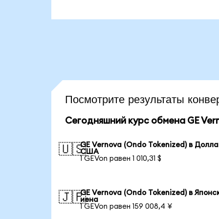
Посмотрите результаты кон
Сегодняшний курс обмена GE Vern
GE Vernova (Ondo Tokenized) в Долл
🇺🇸
США
1 GEVon равен 1 010,31 $
GE Vernova (Ondo Tokenized) в Японс
🇯🇵
иена
1 GEVon равен 159 008,4 ¥