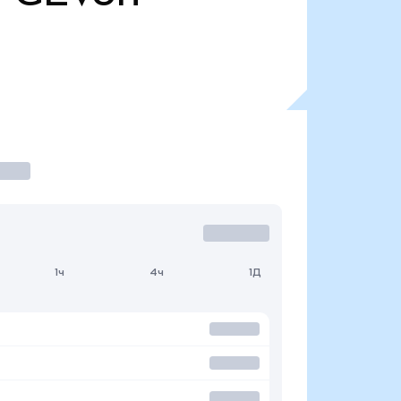
1ч
4ч
1Д