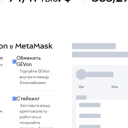
Von в MetaMask
Торговать
n
Обменять
GEVon
on
Торгуйте GEVon
внутри и между
блокчейнами.
15м
30м
Стейкинг
Заставьте вашу
ом
криптовалюту
работать и
получайте