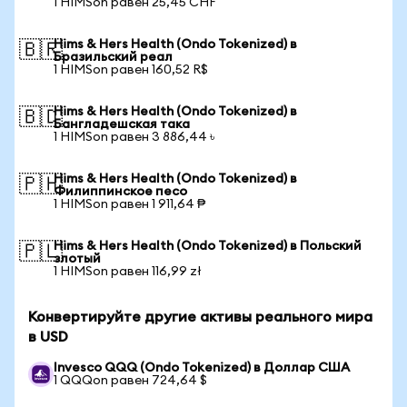
1 HIMSon равен 25,45 CHF
Hims & Hers Health (Ondo Tokenized) в
🇧🇷
Бразильский реал
1 HIMSon равен 160,52 R$
Hims & Hers Health (Ondo Tokenized) в
🇧🇩
Бангладешская така
1 HIMSon равен 3 886,44 ৳
Hims & Hers Health (Ondo Tokenized) в
🇵🇭
Филиппинское песо
1 HIMSon равен 1 911,64 ₱
Hims & Hers Health (Ondo Tokenized) в Польский
🇵🇱
злотый
1 HIMSon равен 116,99 zł
Конвертируйте другие активы реального мира
в USD
Invesco QQQ (Ondo Tokenized) в Доллар США
1 QQQon равен 724,64 $