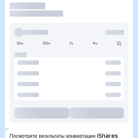
Торговать
15м
30м
1ч
4ч
1Д
Посмотрите результаты конвертации iShares