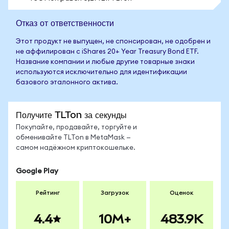
Отказ от ответственности
Этот продукт не выпущен, не спонсирован, не одобрен и
не аффилирован с iShares 20+ Year Treasury Bond ETF.
Название компании и любые другие товарные знаки
используются исключительно для идентификации
базового эталонного актива.
Получите TLTon за секунды
Покупайте, продавайте, торгуйте и
обменивайте TLTon в MetaMask —
самом надёжном криптокошельке.
Google Play
Рейтинг
Загрузок
Оценок
4.4
10M+
483.9K