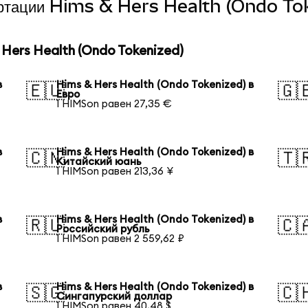
вертации Hims & Hers Health (Ondo To
Hers Health (Ondo Tokenized)
в
Hims & Hers Health (Ondo Tokenized) в
🇪🇺
🇬
Евро
1 HIMSon равен 27,35 €
в
Hims & Hers Health (Ondo Tokenized) в
🇨🇳
🇹
Китайский юань
1 HIMSon равен 213,36 ¥
в
Hims & Hers Health (Ondo Tokenized) в
🇷🇺
🇨
Российский рубль
1 HIMSon равен 2 559,62 ₽
в
Hims & Hers Health (Ondo Tokenized) в
🇸🇬
🇨
Сингапурский доллар
1 HIMSon равен 40,48 $