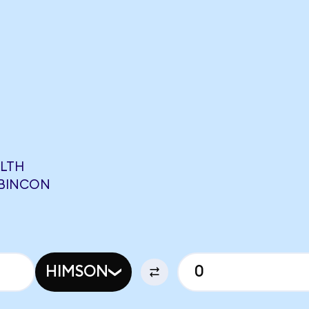
ALTH
 BINCON
HIMSON