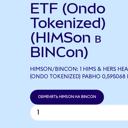
ETF (Ondo
Tokenized)
(HIMSon в
BINCon)
HIMSON/BINCON: 1 HIMS & HERS HE
(ONDO TOKENIZED) РАВНО 0,595068
ОБМЕНЯТЬ HIMSON НА BINCON