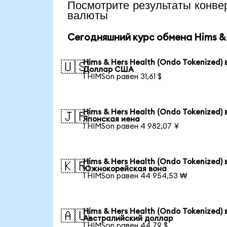
Посмотрите результаты кон
валюты
Сегодняшний курс обмена Hims & 
Hims & Hers Health (Ondo Tokenized) 
🇺🇸
Доллар США
1 HIMSon равен 31,61 $
Hims & Hers Health (Ondo Tokenized) 
🇯🇵
Японская иена
1 HIMSon равен 4 982,07 ¥
Hims & Hers Health (Ondo Tokenized) 
🇰🇷
Южнокорейская вона
1 HIMSon равен 44 954,53 ₩
Hims & Hers Health (Ondo Tokenized) 
🇦🇺
Австралийский доллар
1 HIMSon равен 44,79 $