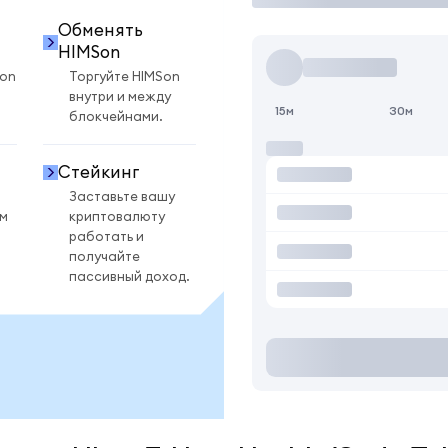
Обменять
HIMSon
Son
Торгуйте HIMSon
внутри и между
15м
30м
блокчейнами.
Стейкинг
Заставьте вашу
ом
криптовалюту
работать и
получайте
пассивный доход.