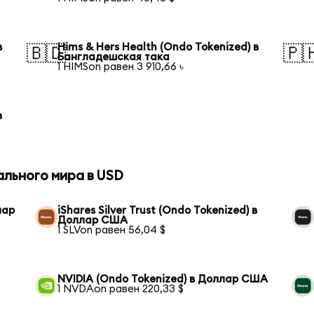
в
Hims & Hers Health (Ondo Tokenized) в
🇧🇩
🇵
Бангладешская така
1 HIMSon равен 3 910,66 ৳
в
ального мира в USD
лар
iShares Silver Trust (Ondo Tokenized) в
Доллар США
1 SLVon равен 56,04 $
NVIDIA (Ondo Tokenized) в Доллар США
1 NVDAon равен 220,33 $