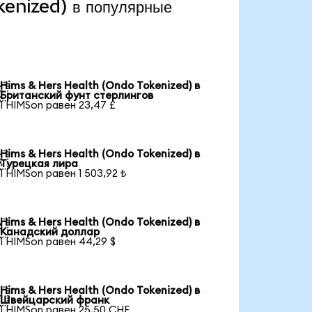
kenized) в популярные
Hims & Hers Health (Ondo Tokenized) в

Британский фунт стерлингов
1 HIMSon равен 23,47 £
Hims & Hers Health (Ondo Tokenized) в

Турецкая лира
1 HIMSon равен 1 503,92 ₺
Hims & Hers Health (Ondo Tokenized) в

Канадский доллар
1 HIMSon равен 44,29 $
Hims & Hers Health (Ondo Tokenized) в

Швейцарский франк
1 HIMSon равен 25,50 CHF