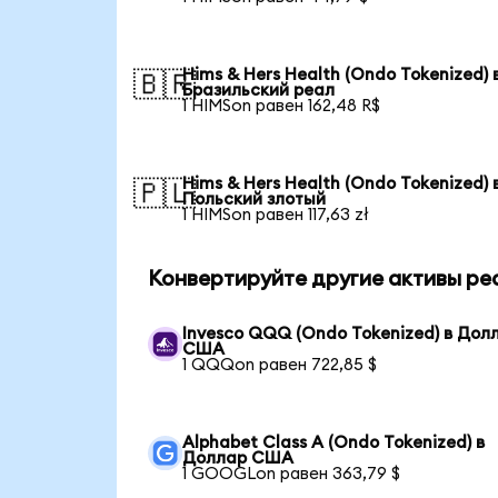
Hims & Hers Health (Ondo Tokenized) 
🇧🇷
Бразильский реал
1 HIMSon равен 162,48 R$
Hims & Hers Health (Ondo Tokenized) 
🇵🇱
Польский злотый
1 HIMSon равен 117,63 zł
Конвертируйте другие активы ре
Invesco QQQ (Ondo Tokenized) в Дол
США
1 QQQon равен 722,85 $
Alphabet Class A (Ondo Tokenized) в
Доллар США
1 GOOGLon равен 363,79 $