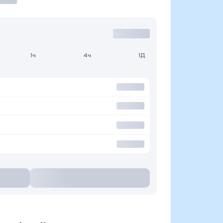
1ч
4ч
1Д