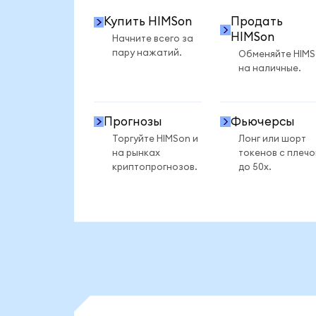
Купить HIMSon
Продать
HIMSon
Начните всего за
пару нажатий.
Обменяйте HIM
на наличные.
Прогнозы
Фьючерсы
Торгуйте HIMSon и
Лонг или шорт
на рынках
токенов с плеч
криптопрогнозов.
до 50x.