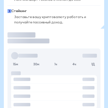
Стейкинг
Заставьте вашу криптовалюту работать и
получайте пассивный доход.
Торговать
15м
30м
1ч
4ч
1Д