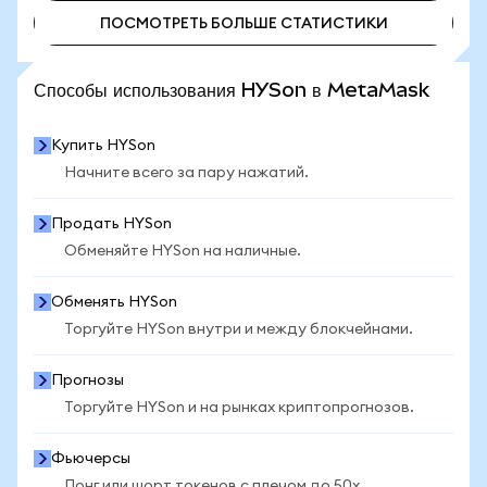
ПОСМОТРЕТЬ БОЛЬШЕ СТАТИСТИКИ
ПОСМОТРЕТЬ БОЛЬШЕ СТАТИСТИКИ
Способы использования HYSon в MetaMask
Купить HYSon
Начните всего за пару нажатий.
Продать HYSon
Обменяйте HYSon на наличные.
Обменять HYSon
Торгуйте HYSon внутри и между блокчейнами.
Прогнозы
Торгуйте HYSon и на рынках криптопрогнозов.
Фьючерсы
Лонг или шорт токенов с плечом до 50x.