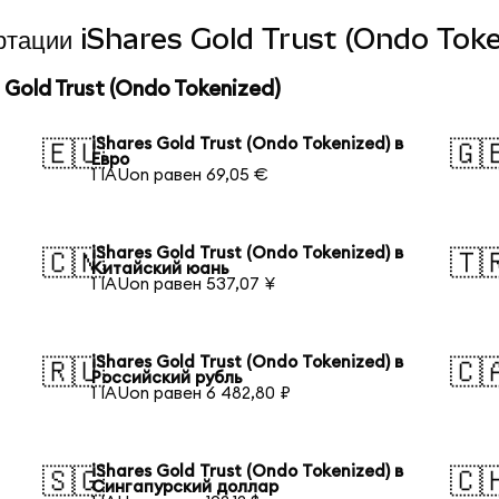
ертации iShares Gold Trust (Ondo Toke
Gold Trust (Ondo Tokenized)
iShares Gold Trust (Ondo Tokenized) в
🇪🇺
🇬
Евро
1 IAUon равен 69,05 €
iShares Gold Trust (Ondo Tokenized) в
🇨🇳
🇹
Китайский юань
1 IAUon равен 537,07 ¥
iShares Gold Trust (Ondo Tokenized) в
🇷🇺
🇨
Российский рубль
1 IAUon равен 6 482,80 ₽
iShares Gold Trust (Ondo Tokenized) в
🇸🇬
🇨
Сингапурский доллар