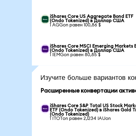
iShares Core US Aggregate Bond ETF
(Ondo Tokenized) в Доллар США
1 AGGon равен 100,86 $
iShares Core MSCI Emerging Markets 
(Ondo Tokenized) в Доллар США
1 IEMGon равен 80,85 $
Изучите больше вариантов ко
Расширенные конвертации актив
iShares Core S&P Total US Stock Mark
ETF (Ondo Tokenized) в iShares Gold T
(Ondo Tokenized)
1 ITOTon равен 2,1234 IAUon