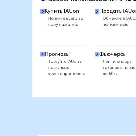
Купить IAUon
Продать IAUo
Начните всего за
Обменяйте IAUo
пару нажатий.
на наличные.
Прогнозы
Фьючерсы
Торгуйте IAUon и
Лонг или шорт
на рынках
токенов с плеч
криптопрогнозов.
до 50x.