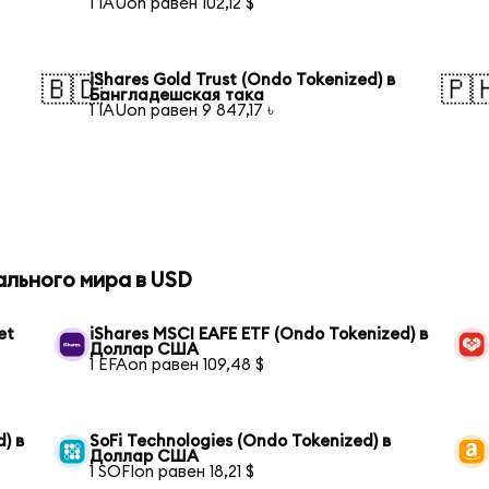
1 IAUon равен 102,12 $
iShares Gold Trust (Ondo Tokenized) в
🇧🇩
🇵
Бангладешская така
1 IAUon равен 9 847,17 ৳
ального мира в USD
et
iShares MSCI EAFE ETF (Ondo Tokenized) в
Доллар США
1 EFAon равен 109,48 $
) в
SoFi Technologies (Ondo Tokenized) в
Доллар США
1 SOFIon равен 18,21 $