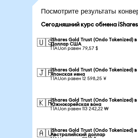
Посмотрите результаты конв
Сегодняшний курс обмена iShares 
iShares Gold Trust (Ondo Tokenized) в
🇺🇸
Доллар США
1 IAUon равен 79,57 $
iShares Gold Trust (Ondo Tokenized) в
🇯🇵
Японская иена
1 IAUon равен 12 598,25 ¥
iShares Gold Trust (Ondo Tokenized) в
🇰🇷
Южнокорейская вона
1 IAUon равен 113 242,22 ₩
iShares Gold Trust (Ondo Tokenized) в
🇦🇺
Австралийский доллар