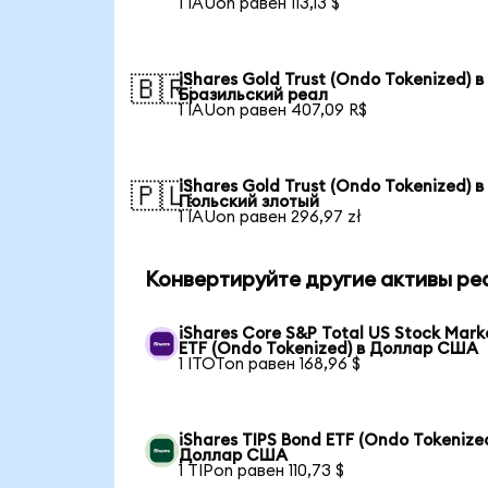
1 IAUon равен 113,13 $
iShares Gold Trust (Ondo Tokenized) в
🇧🇷
Бразильский реал
1 IAUon равен 407,09 R$
iShares Gold Trust (Ondo Tokenized) в
🇵🇱
Польский злотый
1 IAUon равен 296,97 zł
Конвертируйте другие активы ре
iShares Core S&P Total US Stock Mark
ETF (Ondo Tokenized) в Доллар США
1 ITOTon равен 168,96 $
iShares TIPS Bond ETF (Ondo Tokenized
Доллар США
1 TIPon равен 110,73 $