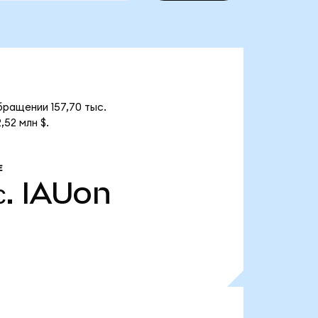
бращении 157,70 тыс.
,52 млн $.
Е
с.
IAUon