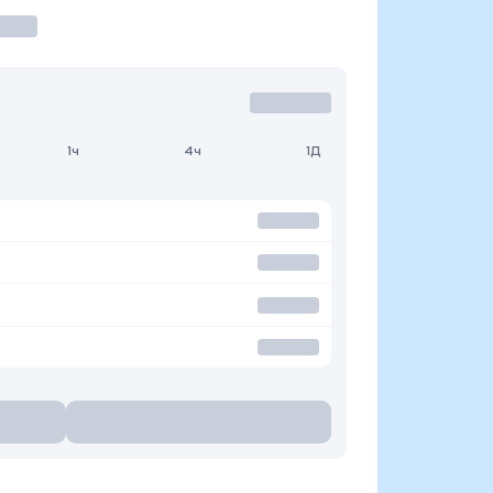
1ч
4ч
1Д