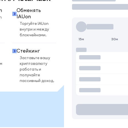
n
Обменять
IAUon
n
Торгуйте IAUon
внутри и между
блокчейнами.
15м
30м
Стейкинг
Заставьте вашу
ом
криптовалюту
работать и
получайте
пассивный доход.