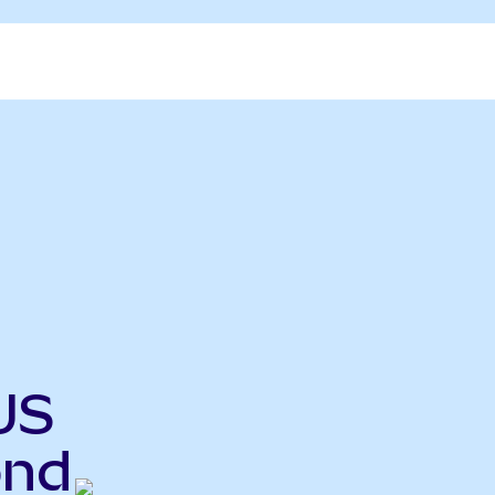
US
ond