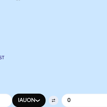
ST
IAUON