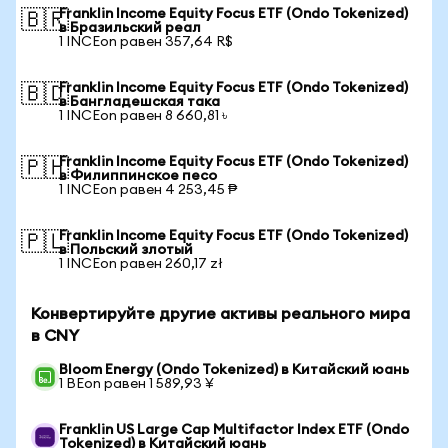
Franklin Income Equity Focus ETF (Ondo Tokenized)
🇧🇷
в Бразильский реал
1 INCEon равен 357,64 R$
Franklin Income Equity Focus ETF (Ondo Tokenized)
🇧🇩
в Бангладешская така
1 INCEon равен 8 660,81 ৳
Franklin Income Equity Focus ETF (Ondo Tokenized)
🇵🇭
в Филиппинское песо
1 INCEon равен 4 253,45 ₱
Franklin Income Equity Focus ETF (Ondo Tokenized)
🇵🇱
в Польский злотый
1 INCEon равен 260,17 zł
Конвертируйте другие активы реального мира
в CNY
Bloom Energy (Ondo Tokenized) в Китайский юань
1 BEon равен 1 589,93 ¥
Franklin US Large Cap Multifactor Index ETF (Ondo
Tokenized) в Китайский юань