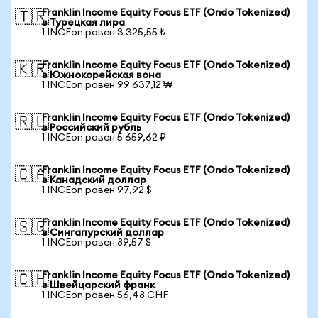
Franklin Income Equity Focus ETF (Ondo Tokenized)
🇹🇷
в Турецкая лира
1 INCEon равен 3 325,55 ₺
Franklin Income Equity Focus ETF (Ondo Tokenized)
🇰🇷
в Южнокорейская вона
1 INCEon равен 99 637,12 ₩
Franklin Income Equity Focus ETF (Ondo Tokenized)
🇷🇺
в Российский рубль
1 INCEon равен 5 659,62 ₽
Franklin Income Equity Focus ETF (Ondo Tokenized)
🇨🇦
в Канадский доллар
1 INCEon равен 97,92 $
Franklin Income Equity Focus ETF (Ondo Tokenized)
🇸🇬
в Сингапурский доллар
1 INCEon равен 89,57 $
Franklin Income Equity Focus ETF (Ondo Tokenized)
🇨🇭
в Швейцарский франк
1 INCEon равен 56,48 CHF