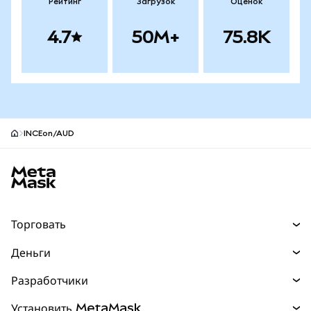
Рейтинг
Загрузок
Оценок
4.7
50M+
75.8K
INCEon/AUD
Нижний колонтитул сайта MetaMask
Торговать
Торговля
Деньги
Swaps
Покупайте
Разработчики
Прогнозы
НОВИНКА
Карта
Документация для разработчиков
Установить MetaMask