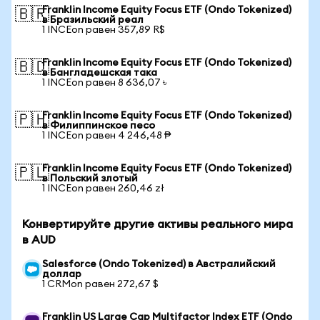
Franklin Income Equity Focus ETF (Ondo Tokenized)
🇧🇷
в Бразильский реал
1 INCEon равен 357,89 R$
Franklin Income Equity Focus ETF (Ondo Tokenized)
🇧🇩
в Бангладешская така
1 INCEon равен 8 636,07 ৳
Franklin Income Equity Focus ETF (Ondo Tokenized)
🇵🇭
в Филиппинское песо
1 INCEon равен 4 246,48 ₱
Franklin Income Equity Focus ETF (Ondo Tokenized)
🇵🇱
в Польский злотый
1 INCEon равен 260,46 zł
Конвертируйте другие активы реального мира
в AUD
Salesforce (Ondo Tokenized) в Австралийский
доллар
1 CRMon равен 272,67 $
Franklin US Large Cap Multifactor Index ETF (Ondo