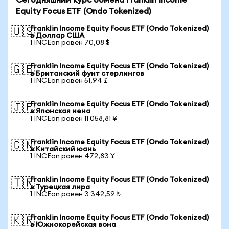
Сегодняшний курс обмена Franklin Income
Equity Focus ETF (Ondo Tokenized)
Franklin Income Equity Focus ETF (Ondo Tokenized)
🇺🇸
в Доллар США
1 INCEon равен 70,08 $
Franklin Income Equity Focus ETF (Ondo Tokenized)
🇬🇧
в Британский фунт стерлингов
1 INCEon равен 51,94 £
Franklin Income Equity Focus ETF (Ondo Tokenized)
🇯🇵
в Японская иена
1 INCEon равен 11 058,81 ¥
Franklin Income Equity Focus ETF (Ondo Tokenized)
🇨🇳
в Китайский юань
1 INCEon равен 472,83 ¥
Franklin Income Equity Focus ETF (Ondo Tokenized)
🇹🇷
в Турецкая лира
1 INCEon равен 3 342,59 ₺
Franklin Income Equity Focus ETF (Ondo Tokenized)
🇰🇷
в Южнокорейская вона