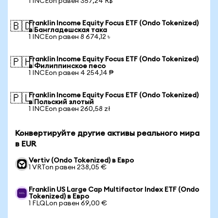
1 INCEon равен 357,24 R$
Franklin Income Equity Focus ETF (Ondo Tokenized)
🇧🇩
в Бангладешская така
1 INCEon равен 8 674,12 ৳
Franklin Income Equity Focus ETF (Ondo Tokenized)
🇵🇭
в Филиппинское песо
1 INCEon равен 4 254,14 ₱
Franklin Income Equity Focus ETF (Ondo Tokenized)
🇵🇱
в Польский злотый
1 INCEon равен 260,58 zł
Конвертируйте другие активы реального мира
в EUR
Vertiv (Ondo Tokenized) в Евро
1 VRTon равен 238,05 €
Franklin US Large Cap Multifactor Index ETF (Ondo
Tokenized) в Евро
1 FLQLon равен 69,00 €