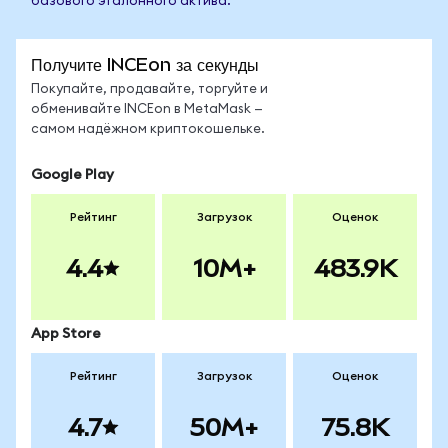
базового эталонного актива.
Получите INCEon за секунды
Покупайте, продавайте, торгуйте и
обменивайте INCEon в MetaMask —
самом надёжном криптокошельке.
Google Play
Рейтинг
Загрузок
Оценок
4.4
10M+
483.9K
App Store
Рейтинг
Загрузок
Оценок
4.7
50M+
75.8K