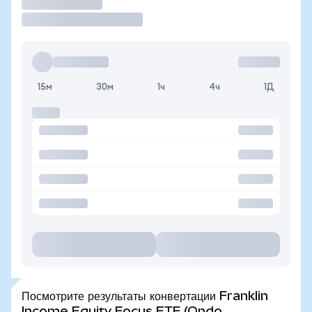
Торговать
15м
30м
1ч
4ч
1Д
Посмотрите результаты конвертации Franklin
Income Equity Focus ETF (Ondo