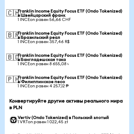
Franklin Income Equity Focus ETF (Ondo Tokenized)
🇨🇭
в Швейцарский франк
1 INCEon равен 56,66 CHF
Franklin Income Equity Focus ETF (Ondo Tokenized)
🇧🇷
в Бразильский реал
1 INCEon равен 357,46 R$
Franklin Income Equity Focus ETF (Ondo Tokenized)
🇧🇩
в Бангладешская така
1 INCEon равен 8 655,08 ৳
Franklin Income Equity Focus ETF (Ondo Tokenized)
🇵🇭
в Филиппинское песо
1 INCEon равен 4 257,12 ₱
Конвертируйте другие активы реального мира
в PLN
Vertiv (Ondo Tokenized) в Польский злотый
1 VRTon равен 1 022,45 zł