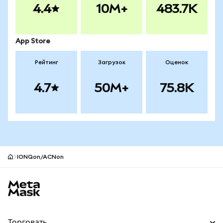
4.4
10M+
483.7K
App Store
Рейтинг
Загрузок
Оценок
4.7
50M+
75.8K
IONQon/ACNon
Нижний колонтитул сайта MetaMask
Торговать