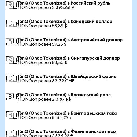
IonQ (Ondo Tokenized) в Российский рубль
🇷🇺
1 IONQon равен 3 393,66 ₽
IonQ (Ondo Tokenized) в Канадский доллар
🇨🇦
1 IONQon равен 58,39 $
IonQ (Ondo Tokenized) в Австралийский доллар
🇦🇺
1 IONQon равен 59,25 $
IonQ (Ondo Tokenized) в Сингапурский доллар
🇸🇬
1 IONQon равен 53,50 $
IonQ (Ondo Tokenized) в Швейцарский франк
🇨🇭
1 IONQon равен 33,79 CHF
IonQ (Ondo Tokenized) в Бразильский реал
🇧🇷
1 IONQon равен 213,87 R$
IonQ (Ondo Tokenized) в Бангладешская така
🇧🇩
1 IONQon равен 5 164,29 ৳
IonQ (Ondo Tokenized) в Филиппинское песо
🇵🇭
1 IONQon равен 2 536,22 ₱