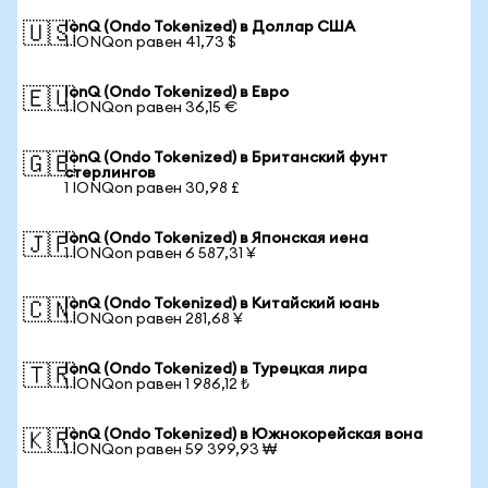
IonQ (Ondo Tokenized) в Доллар США
🇺🇸
1 IONQon равен 41,73 $
IonQ (Ondo Tokenized) в Евро
🇪🇺
1 IONQon равен 36,15 €
IonQ (Ondo Tokenized) в Британский фунт
🇬🇧
стерлингов
1 IONQon равен 30,98 £
IonQ (Ondo Tokenized) в Японская иена
🇯🇵
1 IONQon равен 6 587,31 ¥
IonQ (Ondo Tokenized) в Китайский юань
🇨🇳
1 IONQon равен 281,68 ¥
IonQ (Ondo Tokenized) в Турецкая лира
🇹🇷
1 IONQon равен 1 986,12 ₺
IonQ (Ondo Tokenized) в Южнокорейская вона
🇰🇷
1 IONQon равен 59 399,93 ₩