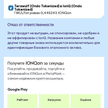
Terawulf (Ondo Tokenized) в IonQ (Ondo
Tokenized)
1 WULFon равен 0,445243 IONQon
Отказ от ответственности
Этот продукт не выпущен, не спонсирован, не одобрен и
не аффилирован с IonQ. Название компании и любые
другие товарные знаки используются исключительно для
идентификации базового эталонного актива.
Получите IONQon за секунды
Покупайте, продавайте, торгуйте и
обменивайте IONQon в MetaMask —
самом надёжном криптокошельке.
Google Play
Рейтинг
Загрузок
Оценок