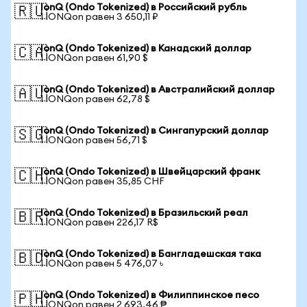
IonQ (Ondo Tokenized) в Российский рубль
🇷🇺
1 IONQon равен 3 650,11 ₽
IonQ (Ondo Tokenized) в Канадский доллар
🇨🇦
1 IONQon равен 61,90 $
IonQ (Ondo Tokenized) в Австралийский доллар
🇦🇺
1 IONQon равен 62,78 $
IonQ (Ondo Tokenized) в Сингапурский доллар
🇸🇬
1 IONQon равен 56,71 $
IonQ (Ondo Tokenized) в Швейцарский франк
🇨🇭
1 IONQon равен 35,85 CHF
IonQ (Ondo Tokenized) в Бразильский реал
🇧🇷
1 IONQon равен 226,17 R$
IonQ (Ondo Tokenized) в Бангладешская така
🇧🇩
1 IONQon равен 5 476,07 ৳
IonQ (Ondo Tokenized) в Филиппинское песо
🇵🇭
1 IONQon равен 2 693,46 ₱