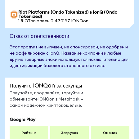
Riot Platforms (Ondo Tokenized) в IonQ (Ondo
Tokenized)
1 RIOTon равен 0,470137 IONQon
Отказ от ответственности
Этот продукт не выпущен, не спонсирован, не одобрен и
не аффилирован с IonQ. Название компании и любые
другие товарные знаки используются исключительно для
идентификации базового эталонного актива.
Получите IONQon за секунды
Покупайте, продавайте, торгуйте и
обменивайте IONQon в MetaMask —
самом надёжном криптокошельке.
Google Play
Рейтинг
Загрузок
Оценок