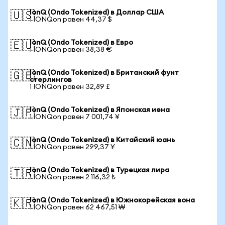
IonQ (Ondo Tokenized) в Доллар США
🇺🇸
1 IONQon равен 44,37 $
IonQ (Ondo Tokenized) в Евро
🇪🇺
1 IONQon равен 38,38 €
IonQ (Ondo Tokenized) в Британский фунт
🇬🇧
стерлингов
1 IONQon равен 32,89 £
IonQ (Ondo Tokenized) в Японская иена
🇯🇵
1 IONQon равен 7 001,74 ¥
IonQ (Ondo Tokenized) в Китайский юань
🇨🇳
1 IONQon равен 299,37 ¥
IonQ (Ondo Tokenized) в Турецкая лира
🇹🇷
1 IONQon равен 2 116,32 ₺
IonQ (Ondo Tokenized) в Южнокорейская вона
🇰🇷
1 IONQon равен 62 467,51 ₩