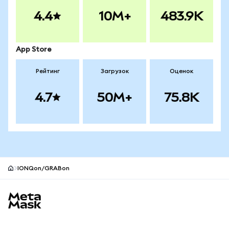
4.4
10M+
483.9K
App Store
Рейтинг
Загрузок
Оценок
4.7
50M+
75.8K
IONQon/GRABon
Нижний колонтитул сайта MetaMask