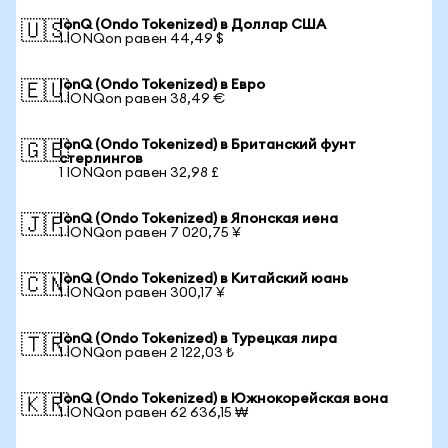
IonQ (Ondo Tokenized) в Доллар США
🇺🇸
1 IONQon равен 44,49 $
IonQ (Ondo Tokenized) в Евро
🇪🇺
1 IONQon равен 38,49 €
IonQ (Ondo Tokenized) в Британский фунт
🇬🇧
стерлингов
1 IONQon равен 32,98 £
IonQ (Ondo Tokenized) в Японская иена
🇯🇵
1 IONQon равен 7 020,75 ¥
IonQ (Ondo Tokenized) в Китайский юань
🇨🇳
1 IONQon равен 300,17 ¥
IonQ (Ondo Tokenized) в Турецкая лира
🇹🇷
1 IONQon равен 2 122,03 ₺
IonQ (Ondo Tokenized) в Южнокорейская вона
🇰🇷
1 IONQon равен 62 636,15 ₩