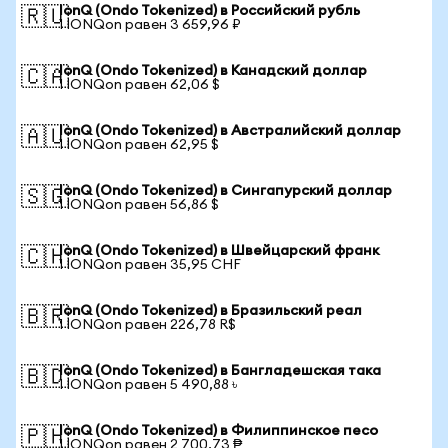
IonQ (Ondo Tokenized) в Российский рубль
🇷🇺
1 IONQon равен 3 659,96 ₽
IonQ (Ondo Tokenized) в Канадский доллар
🇨🇦
1 IONQon равен 62,06 $
IonQ (Ondo Tokenized) в Австралийский доллар
🇦🇺
1 IONQon равен 62,95 $
IonQ (Ondo Tokenized) в Сингапурский доллар
🇸🇬
1 IONQon равен 56,86 $
IonQ (Ondo Tokenized) в Швейцарский франк
🇨🇭
1 IONQon равен 35,95 CHF
IonQ (Ondo Tokenized) в Бразильский реал
🇧🇷
1 IONQon равен 226,78 R$
IonQ (Ondo Tokenized) в Бангладешская така
🇧🇩
1 IONQon равен 5 490,88 ৳
IonQ (Ondo Tokenized) в Филиппинское песо
🇵🇭
1 IONQon равен 2 700,73 ₱