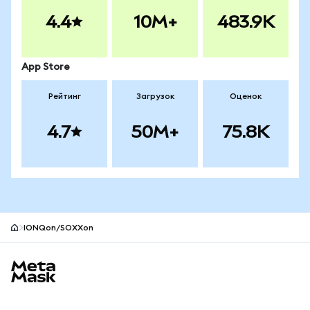
4.4
10M+
483.9K
App Store
Рейтинг
Загрузок
Оценок
4.7
50M+
75.8K
IONQon/SOXXon
Нижний колонтитул сайта MetaMask