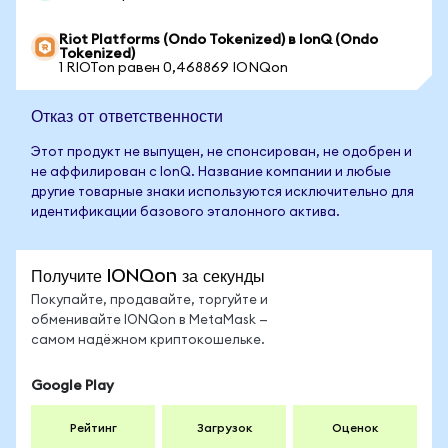
Riot Platforms (Ondo Tokenized) в IonQ (Ondo
Tokenized)
1 RIOTon равен 0,468869 IONQon
Отказ от ответственности
Этот продукт не выпущен, не спонсирован, не одобрен и
не аффилирован с IonQ. Название компании и любые
другие товарные знаки используются исключительно для
идентификации базового эталонного актива.
Получите IONQon за секунды
Покупайте, продавайте, торгуйте и
обменивайте IONQon в MetaMask —
самом надёжном криптокошельке.
Google Play
Рейтинг
Загрузок
Оценок