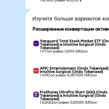
1 ROKon равен 453,35 $
Изучите больше вариантов ко
Расширенные конвертации актив
Vanguard Total Stock Market ETF (O
Tokenized) в Intuitive Surgical (Ondo
Tokenized)
1 VTIon равен 1,0014 ISRGon
AMC Entertainment (Ondo Tokenized)
Intuitive Surgical (Ondo Tokenized)
1 AMCon равен 0,007095 ISRGon
ProShares UltraPro Short QQQ (Ondo
Tokenized) в Intuitive Surgical (Ondo
Tokenized)
1 SQQQon равен 0,100301 ISRGon