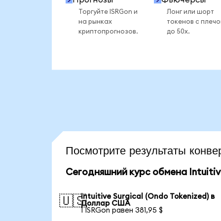
Торгуйте ISRGon и
Лонг или шорт
на рынках
токенов с плеч
криптопрогнозов.
до 50x.
Посмотрите результаты конв
Сегодняшний курс обмена Intuitive
Intuitive Surgical (Ondo Tokenized) в
🇺🇸
Доллар США
1 ISRGon равен 381,95 $