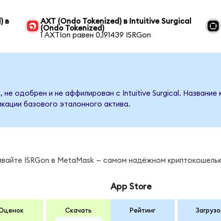
) в
AXT (Ondo Tokenized) в Intuitive Surgical
(Ondo Tokenized)
1 AXTIon равен 0,191439 ISRGon
 не одобрен и не аффилирован с Intuitive Surgical. Название
кации базового эталонного актива.
ы
нивайте ISRGon в MetaMask — самом надёжном криптокошельк
App Store
Оценок
Скачать
Рейтинг
Загрузо