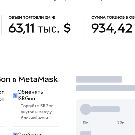
ОБЪЕМ ТОРГОВЛИ
(24 Ч)
СУММА ТОКЕНОВ В О
63,11 тыс. $
934,42
RGon в MetaMask
Торговать
on
Обменять
ISRGon
on
Торгуйте ISRGon
внутри и между
блокчейнами.
15м
30м
Стейкинг