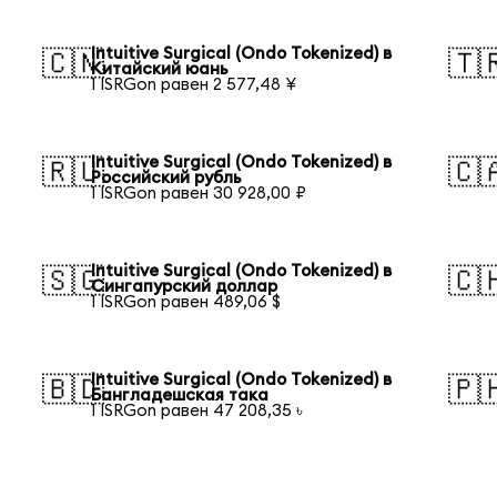
Intuitive Surgical (Ondo Tokenized) в
🇨🇳
🇹
Китайский юань
1 ISRGon равен 2 577,48 ¥
Intuitive Surgical (Ondo Tokenized) в
🇷🇺
🇨
Российский рубль
1 ISRGon равен 30 928,00 ₽
Intuitive Surgical (Ondo Tokenized) в
🇸🇬
🇨
Сингапурский доллар
1 ISRGon равен 489,06 $
Intuitive Surgical (Ondo Tokenized) в
🇧🇩
🇵
Бангладешская така
1 ISRGon равен 47 208,35 ৳