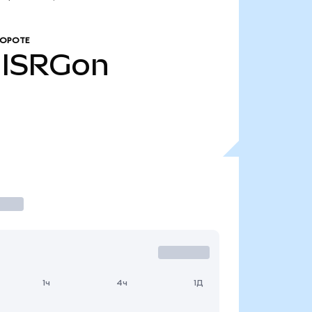
БОРОТЕ
ISRGon
1ч
4ч
1Д