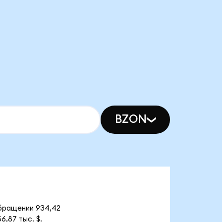
BZON
 обращении 934,42
6,87 тыс. $.