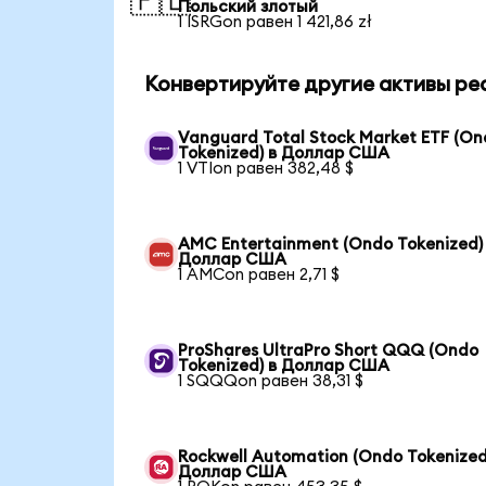
🇵🇱
Польский злотый
1 ISRGon равен 1 421,86 zł
Конвертируйте другие активы ре
Vanguard Total Stock Market ETF (O
Tokenized) в Доллар США
1 VTIon равен 382,48 $
AMC Entertainment (Ondo Tokenized)
Доллар США
1 AMCon равен 2,71 $
ProShares UltraPro Short QQQ (Ondo
Tokenized) в Доллар США
1 SQQQon равен 38,31 $
Rockwell Automation (Ondo Tokenized
Доллар США