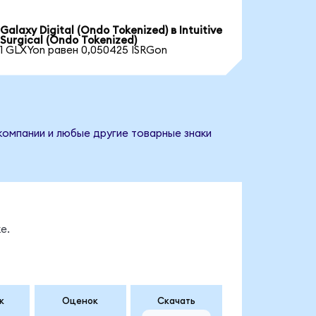
Galaxy Digital (Ondo Tokenized) в Intuitive
Surgical (Ondo Tokenized)
1 GLXYon равен 0,050425 ISRGon
 компании и любые другие товарные знаки
е.
к
Оценок
Скачать