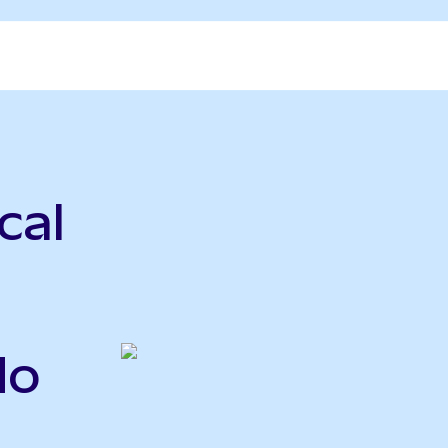
cal
do