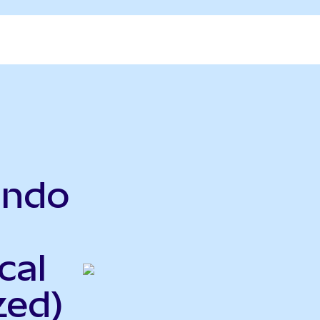
Ondo
cal
zed)