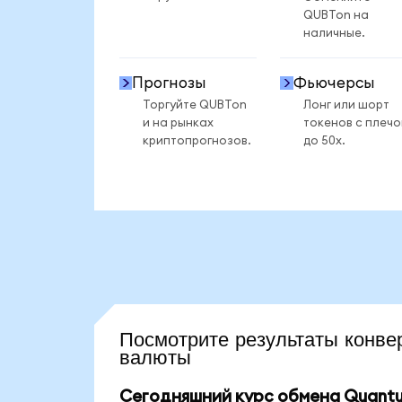
QUBTon на
наличные.
Прогнозы
Фьючерсы
Торгуйте QUBTon
Лонг или шорт
и на рынках
токенов с плеч
криптопрогнозов.
до 50x.
Посмотрите результаты ко
валюты
Сегодняшний курс обмена Quantu