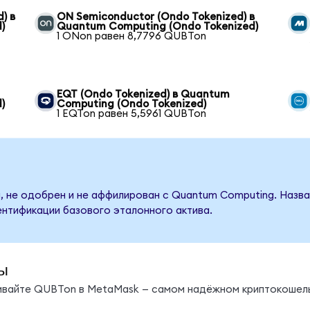
) в
ON Semiconductor (Ondo Tokenized) в
)
Quantum Computing (Ondo Tokenized)
1 ONon равен 8,7796 QUBTon
EQT (Ondo Tokenized) в Quantum
)
Computing (Ondo Tokenized)
1 EQTon равен 5,5961 QUBTon
, не одобрен и не аффилирован с Quantum Computing. Назв
ентификации базового эталонного актива.
ы
нивайте QUBTon в MetaMask — самом надёжном криптокошель