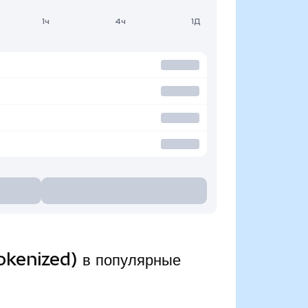
1ч
4ч
1Д
kenized) в популярные