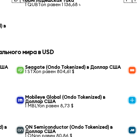
Бангладешская така
1 QUBTon равен 1 136,68 ৳
) в
ального мира в USD
 США
Seagate (Ondo Tokenized) в Доллар США
1 STXon равен 804,61 $
Mobileye Global (Ondo Tokenized) в
Доллар США
1 MBLYon равен 8,73 $
) в
ON Semiconductor (Ondo Tokenized) в
Доллар США
1 ONon равен 80,86 $