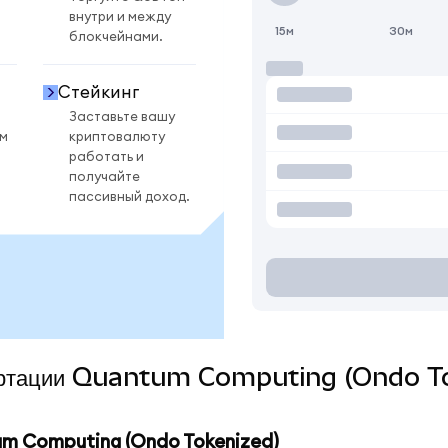
внутри и между
15м
30м
блокчейнами.
Стейкинг
Заставьте вашу
ом
криптовалюту
работать и
получайте
пассивный доход.
нвертации Quantum Computing (Ondo To
m Computing (Ondo Tokenized)