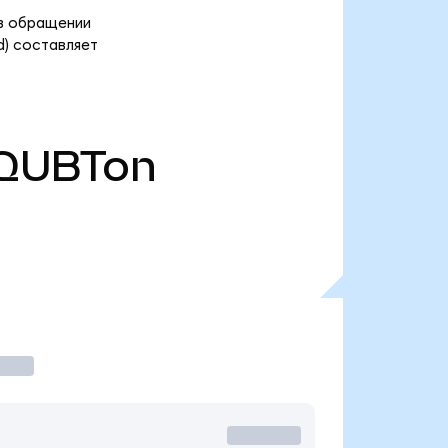
 в обращении
d) составляет
QUBTon