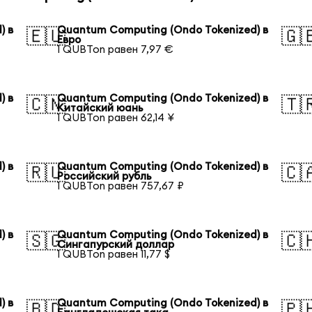
) в
Quantum Computing (Ondo Tokenized) в
🇪🇺
🇬
Евро
1 QUBTon равен 7,97 €
) в
Quantum Computing (Ondo Tokenized) в
🇨🇳
🇹
Китайский юань
1 QUBTon равен 62,14 ¥
) в
Quantum Computing (Ondo Tokenized) в
🇷🇺
🇨
Российский рубль
1 QUBTon равен 757,67 ₽
) в
Quantum Computing (Ondo Tokenized) в
🇸🇬
🇨
Сингапурский доллар
1 QUBTon равен 11,77 $
) в
Quantum Computing (Ondo Tokenized) в
🇧🇩
🇵