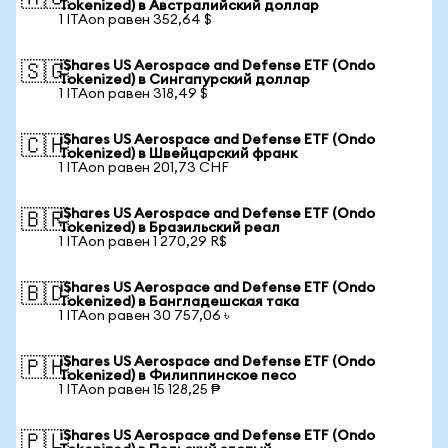
Tokenized) в Австралийский доллар
1 ITAon равен 352,64 $
iShares US Aerospace and Defense ETF (Ondo
🇸🇬
Tokenized) в Сингапурский доллар
1 ITAon равен 318,49 $
iShares US Aerospace and Defense ETF (Ondo
🇨🇭
Tokenized) в Швейцарский франк
1 ITAon равен 201,73 CHF
iShares US Aerospace and Defense ETF (Ondo
🇧🇷
Tokenized) в Бразильский реал
1 ITAon равен 1 270,29 R$
iShares US Aerospace and Defense ETF (Ondo
🇧🇩
Tokenized) в Бангладешская така
1 ITAon равен 30 757,06 ৳
iShares US Aerospace and Defense ETF (Ondo
🇵🇭
Tokenized) в Филиппинское песо
1 ITAon равен 15 128,25 ₱
iShares US Aerospace and Defense ETF (Ondo
🇵🇱