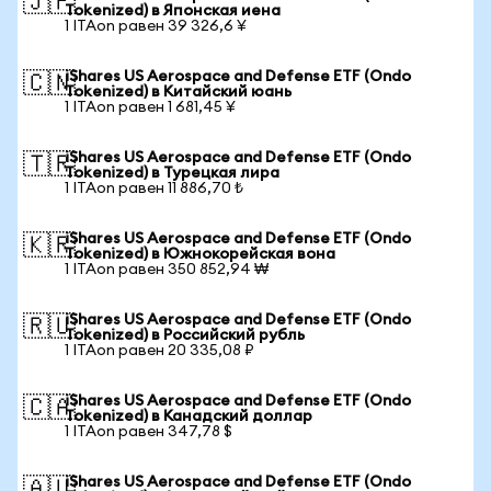
🇯🇵
Tokenized) в Японская иена
1 ITAon равен 39 326,6 ¥
iShares US Aerospace and Defense ETF (Ondo
🇨🇳
Tokenized) в Китайский юань
1 ITAon равен 1 681,45 ¥
iShares US Aerospace and Defense ETF (Ondo
🇹🇷
Tokenized) в Турецкая лира
1 ITAon равен 11 886,70 ₺
iShares US Aerospace and Defense ETF (Ondo
🇰🇷
Tokenized) в Южнокорейская вона
1 ITAon равен 350 852,94 ₩
iShares US Aerospace and Defense ETF (Ondo
🇷🇺
Tokenized) в Российский рубль
1 ITAon равен 20 335,08 ₽
iShares US Aerospace and Defense ETF (Ondo
🇨🇦
Tokenized) в Канадский доллар
1 ITAon равен 347,78 $
iShares US Aerospace and Defense ETF (Ondo
🇦🇺