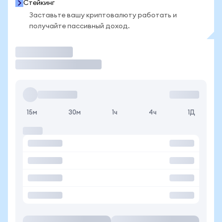
Стейкинг
Заставьте вашу криптовалюту работать и
получайте пассивный доход.
Торговать
15м
30м
1ч
4ч
1Д