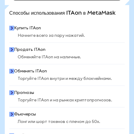
ПОСМОТРЕТЬ БОЛЬШЕ СТАТИСТИКИ
Способы использования ITAon в MetaMask
Купить ITAon
Начните всего за пару нажатий.
Продать ITAon
Обменяйте ITAon на наличные.
Обменять ITAon
Торгуйте ITAon внутри и между блокчейнами.
Прогнозы
Торгуйте ITAon и на рынках криптопрогнозов.
Фьючерсы
Лонг или шорт токенов с плечом до 50x.