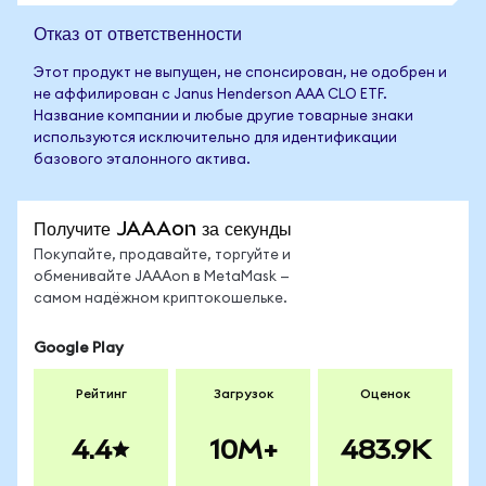
Отказ от ответственности
Этот продукт не выпущен, не спонсирован, не одобрен и
не аффилирован с Janus Henderson AAA CLO ETF.
Название компании и любые другие товарные знаки
используются исключительно для идентификации
базового эталонного актива.
Получите JAAAon за секунды
Покупайте, продавайте, торгуйте и
обменивайте JAAAon в MetaMask —
самом надёжном криптокошельке.
Google Play
Рейтинг
Загрузок
Оценок
4.4
10M+
483.9K