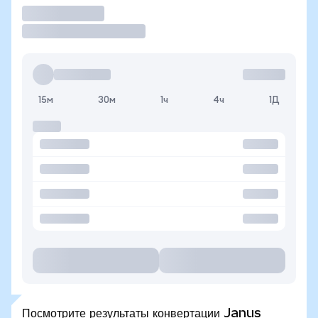
Торговать
15м
30м
1ч
4ч
1Д
Посмотрите результаты конвертации Janus