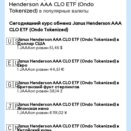
Henderson AAA CLO ETF (Ondo
Tokenized) в популярные валюты
Сегодняшний курс обмена Janus Henderson AAA
CLO ETF (Ondo Tokenized)
Janus Henderson AAA CLO ETF (Ondo Tokenized) в
🇺🇸
Доллар США
1 JAAAon равен 51,45 $
Janus Henderson AAA CLO ETF (Ondo Tokenized) в
🇪🇺
Евро
1 JAAAon равен 44,51 €
Janus Henderson AAA CLO ETF (Ondo Tokenized) в
🇬🇧
Британский фунт стерлингов
1 JAAAon равен 38,14 £
Janus Henderson AAA CLO ETF (Ondo Tokenized) в
🇯🇵
Японская иена
1 JAAAon равен 8 119,02 ¥
Janus Henderson AAA CLO ETF (Ondo Tokenized) в
🇨🇳
Китайский юань