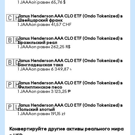
1 JAAAon равен 65,76 $
Janus Henderson AAA CLO ETF (Ondo Tokenized) в
🇨🇭
Швейцарский франк
1 JAAAon равен 41,57 CHF
Janus Henderson AAA CLO ETF (Ondo Tokenized) в
🇧🇷
Бразильский реал
1 JAAAon равен 262,25 R$
Janus Henderson AAA CLO ETF (Ondo Tokenized) в
🇧🇩
Бангладешская така
1 JAAAon равен 6 349,87 ৳
Janus Henderson AAA CLO ETF (Ondo Tokenized) в
🇵🇭
Филиппинское песо
1 JAAAon равен 3 123,25 ₱
Janus Henderson AAA CLO ETF (Ondo Tokenized) в
🇵🇱
Польский злотый
1 JAAAon равен 191,15 zł
Конвертируйте другие активы реального мира