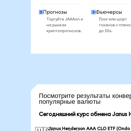
Прогнозы
Фьючерсы
Торгуйте JAAAon и
Лонг или шорт
на рынках
токенов с плеч
криптопрогнозов.
до 50x.
Посмотрите результаты ко
популярные валюты
Сегодняшний курс обмена Janus H
Janus Henderson AAA CLO ETF (Ondo