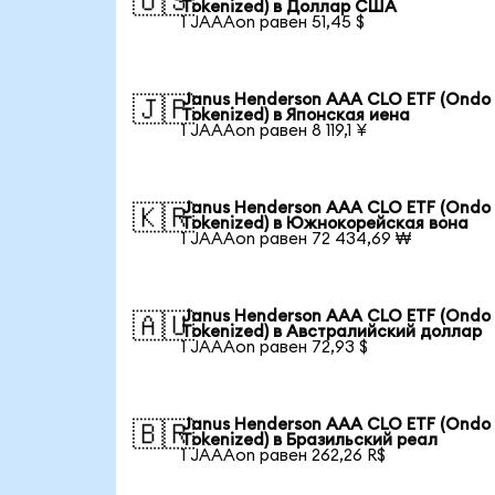
🇺🇸
Tokenized) в Доллар США
1 JAAAon равен 51,45 $
Janus Henderson AAA CLO ETF (Ondo
🇯🇵
Tokenized) в Японская иена
1 JAAAon равен 8 119,1 ¥
Janus Henderson AAA CLO ETF (Ondo
🇰🇷
Tokenized) в Южнокорейская вона
1 JAAAon равен 72 434,69 ₩
Janus Henderson AAA CLO ETF (Ondo
🇦🇺
Tokenized) в Австралийский доллар
1 JAAAon равен 72,93 $
Janus Henderson AAA CLO ETF (Ondo
🇧🇷
Tokenized) в Бразильский реал
1 JAAAon равен 262,26 R$