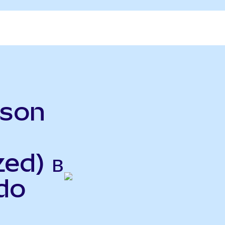
rson
ed) в
do