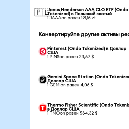
Janus Henderson AAA CLO ETF (Ondo
🇵🇱
Tokenized) в Польский злотый
1 JAAAon равен 191,15 zł
Конвертируйте другие активы ре
Pinterest (Ondo Tokenized) в Доллар
США
1 PINSon равен 23,67 $
Gemini Space Station (Ondo Tokenized
Доллар США
1 GEMIon равен 4,06 $
Thermo Fisher Scientific (Ondo Tokeni
в Доллар США
1 TMOon равен 584,32 $