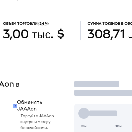
ОБЪЕМ ТОРГОВЛИ
(24 Ч)
СУММА ТОКЕНОВ В ОБ
3,00 тыс. $
308,71
AAon в
Торговать
Обменять
JAAAon
Торгуйте JAAAon
внутри и между
15м
30м
блокчейнами.