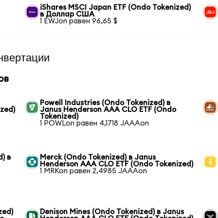
iShares MSCI Japan ETF (Ondo Tokenized)
в Доллар США
1 EWJon равен 96,65 $
нвертации
ов
Powell Industries (Ondo Tokenized) в
zed)
Janus Henderson AAA CLO ETF (Ondo
Tokenized)
1 POWLon равен 4,1718 JAAAon
) в
Merck (Ondo Tokenized) в Janus
Henderson AAA CLO ETF (Ondo Tokenized)
1 MRKon равен 2,4985 JAAAon
zed)
Denison Mines (Ondo Tokenized) в Janus