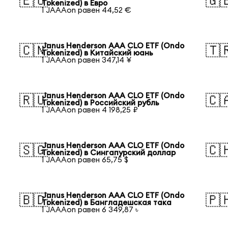
🇪🇺
🇬
Tokenized) в Евро
1 JAAAon равен 44,52 €
Janus Henderson AAA CLO ETF (Ondo
🇨🇳
🇹
Tokenized) в Китайский юань
1 JAAAon равен 347,14 ¥
Janus Henderson AAA CLO ETF (Ondo
🇷🇺
🇨
Tokenized) в Российский рубль
1 JAAAon равен 4 198,25 ₽
Janus Henderson AAA CLO ETF (Ondo
🇸🇬
🇨
Tokenized) в Сингапурский доллар
1 JAAAon равен 65,75 $
Janus Henderson AAA CLO ETF (Ondo
🇧🇩
🇵
Tokenized) в Бангладешская така
1 JAAAon равен 6 349,87 ৳