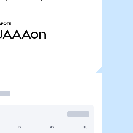
ОРОТЕ
JAAAon
1ч
4ч
1Д