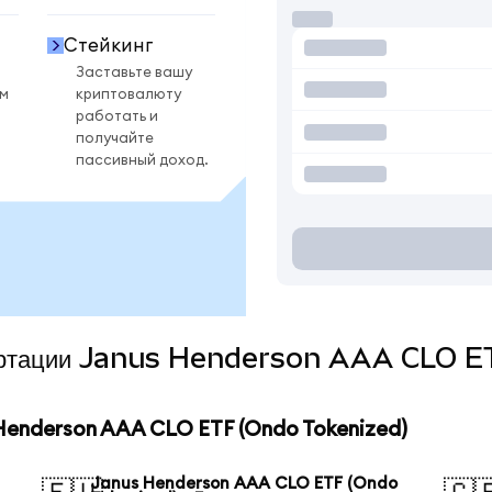
Стейкинг
Заставьте вашу
ом
криптовалюту
работать и
получайте
пассивный доход.
нвертации Janus Henderson AAA CLO E
enderson AAA CLO ETF (Ondo Tokenized)
Janus Henderson AAA CLO ETF (Ondo