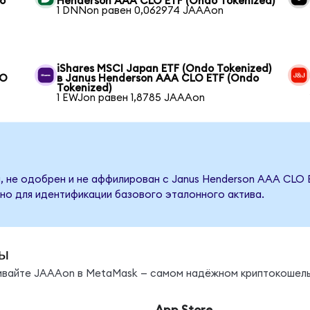
o
Henderson AAA CLO ETF (Ondo Tokenized)
1 DNNon равен 0,062974 JAAAon
iShares MSCI Japan ETF (Ondo Tokenized)
LO
в Janus Henderson AAA CLO ETF (Ondo
Tokenized)
1 EWJon равен 1,8785 JAAAon
, не одобрен и не аффилирован с Janus Henderson AAA CLO 
но для идентификации базового эталонного актива.
ы
нивайте JAAAon в MetaMask — самом надёжном криптокошель