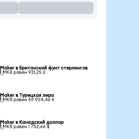
Maker в Британский фунт стерлингов

1 MKR равен 931,25 £
Maker в Турецкая лира

1 MKR равен 59 924,46 ₺
Maker в Канадский доллар

1 MKR равен 1 752,66 $