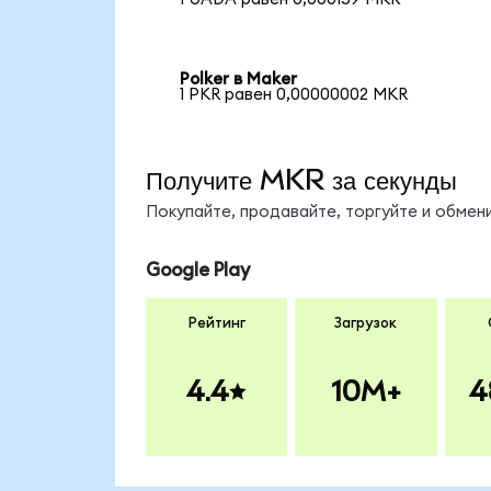
Polker в Maker
1 PKR равен 0,00000002 MKR
Получите MKR за секунды
Покупайте, продавайте, торгуйте и обме
Google Play
Рейтинг
Загрузок
4.4
10M+
4