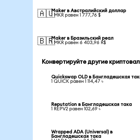
Maker в Австралийский доллар
🇦🇺
1 MKR равен 1 777,76 $
Maker в Бразильский реал
🇧🇷
1 MKR равен 6 403,96 R$
Конвертируйте другие криптовал
Quickswap OLD в Бангладешская так
1 QUICK равен 1 114,47 ৳
Reputation в Бангладешская така
1 REPV2 равен 102,69 ৳
Wrapped ADA (Universal) в
Бангладешская така