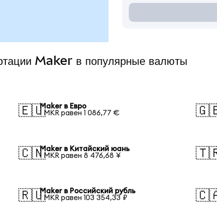
ертации Maker в популярные валюты
Maker в Евро
🇪🇺
🇬
1 MKR равен 1 086,77 €
Maker в Китайский юань
🇨🇳
🇹
1 MKR равен 8 476,68 ¥
Maker в Российский рубль
🇷🇺
🇨
1 MKR равен 103 354,33 ₽