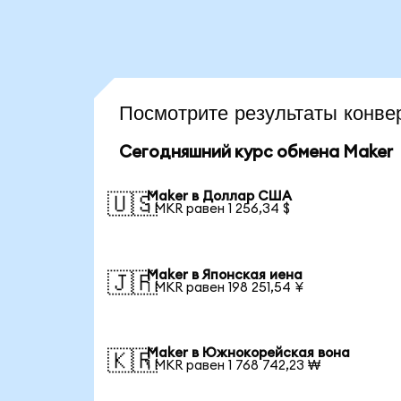
Посмотрите результаты конв
Сегодняшний курс обмена Maker
Maker в Доллар США
🇺🇸
1 MKR равен 1 256,34 $
Maker в Японская иена
🇯🇵
1 MKR равен 198 251,54 ¥
Maker в Южнокорейская вона
🇰🇷
1 MKR равен 1 768 742,23 ₩