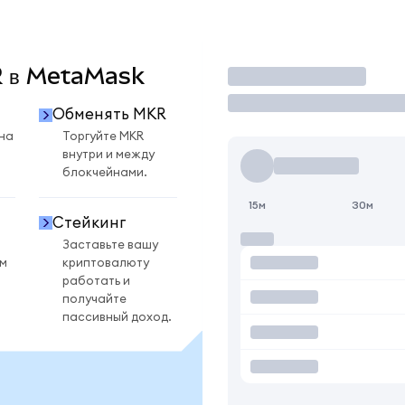
KR в MetaMask
Торговать
Обменять MKR
на
Торгуйте MKR
внутри и между
блокчейнами.
15м
30м
Стейкинг
Заставьте вашу
ом
криптовалюту
работать и
получайте
пассивный доход.