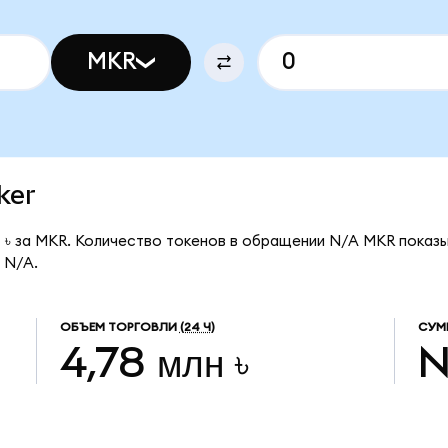
MKR
ker
7 ৳ за MKR. Количество токенов в обращении N/A MKR показ
 N/A.
ОБЪЕМ ТОРГОВЛИ
(24 Ч)
СУМ
4,78 млн ৳
N