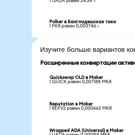
1 UADA равен 24,59 ৳
Polker в Бангладешская така
1 PKR равен 0,003746 ৳
Изучите больше вариантов ко
Расширенные конвертации актив
Quickswap OLD в Maker
1 QUICK равен 0,007188 MKR
Reputation в Maker
1 REPV2 равен 0,000662 MKR
Wrapped ADA (Universal) в Maker
1 UADA равен 0,000159 MKR