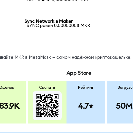
Sync Network в Maker
1 SYNC равен 0,00000008 MKR
нивайте MKR в MetaMask — самом надёжном криптокошельке.
App Store
Оценок
Скачать
Рейтинг
Загрузо
83.9K
4.7
50M