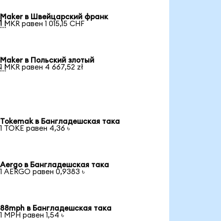
Maker в Швейцарский франк

1 MKR равен 1 015,15 CHF
Maker в Польский злотый

1 MKR равен 4 667,52 zł
Tokemak в Бангладешская така
1 TOKE равен 4,36 ৳
Aergo в Бангладешская така
1 AERGO равен 0,9383 ৳
88mph в Бангладешская така
1 MPH равен 1,54 ৳