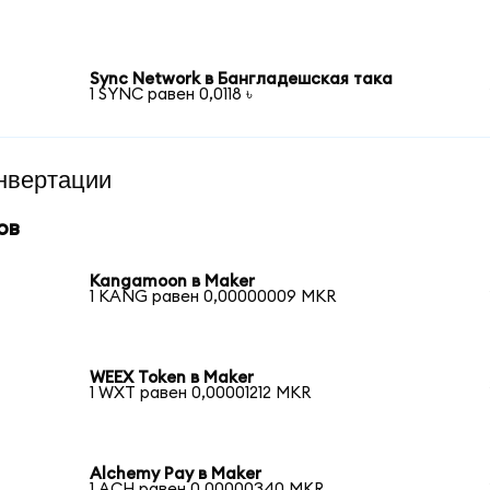
Sync Network в Бангладешская така
1 SYNC равен 0,0118 ৳
нвертации
ов
Kangamoon в Maker
1 KANG равен 0,00000009 MKR
WEEX Token в Maker
1 WXT равен 0,00001212 MKR
Alchemy Pay в Maker
1 ACH равен 0,00000340 MKR