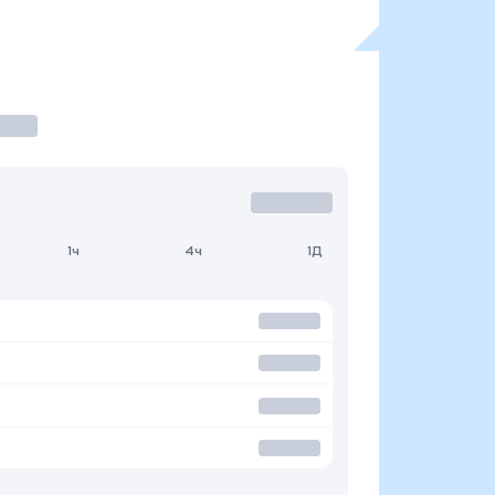
1ч
4ч
1Д