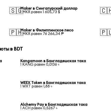
Maker в Сингапурский доллар
🇸🇬
🇨
1 MKR равен 1 605,73 $
Maker в Филиппинское песо
🇵🇭
🇵
1 MKR равен 76 266,34 ₱
юты в BDT
а
Kangamoon в Бангладешская така
1 KANG равен 0,0136 ৳
WEEX Token в Бангладешская така
1 WXT равен 1,88 ৳
Alchemy Pay в Бангладешская така
1 ACH равен 0,5267 ৳