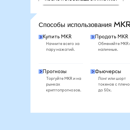
ПОСМОТРЕТЬ БОЛЬШЕ СТАТИСТИКИ
Способы использования M
Купить MKR
Продать MKR
Начните всего за
Обменяйте MKR 
пару нажатий.
наличные.
Прогнозы
Фьючерсы
Торгуйте MKR и на
Лонг или шорт
рынках
токенов с плеч
криптопрогнозов.
до 50x.