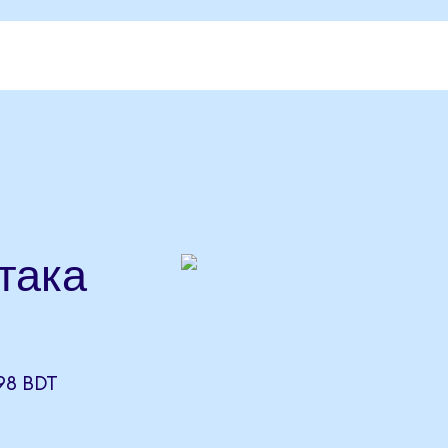
така
98 BDT