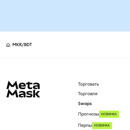
MKR/BDT
Нижний колонтитул сайта MetaMask
Торговать
Торговля
Swaps
Прогнозы
НОВИНКА
Перпы
НОВИНКА