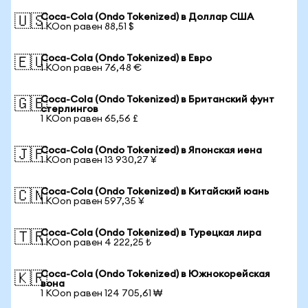
Coca-Cola (Ondo Tokenized) в Доллар США
🇺🇸
1 KOon равен 88,51 $
Coca-Cola (Ondo Tokenized) в Евро
🇪🇺
1 KOon равен 76,48 €
Coca-Cola (Ondo Tokenized) в Британский фунт
🇬🇧
стерлингов
1 KOon равен 65,56 £
Coca-Cola (Ondo Tokenized) в Японская иена
🇯🇵
1 KOon равен 13 930,27 ¥
Coca-Cola (Ondo Tokenized) в Китайский юань
🇨🇳
1 KOon равен 597,35 ¥
Coca-Cola (Ondo Tokenized) в Турецкая лира
🇹🇷
1 KOon равен 4 222,25 ₺
Coca-Cola (Ondo Tokenized) в Южнокорейская
🇰🇷
вона
1 KOon равен 124 705,61 ₩