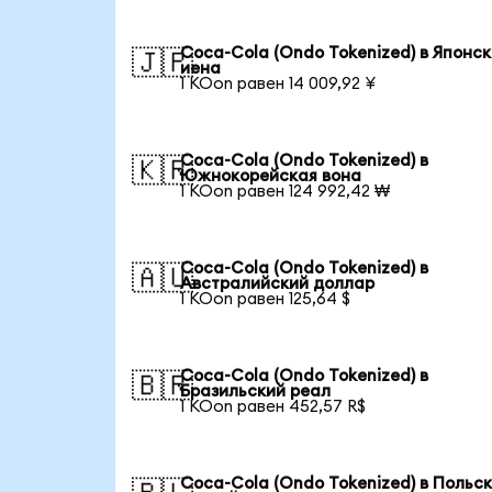
Coca-Cola (Ondo Tokenized) в Японс
🇯🇵
иена
1 KOon равен 14 009,92 ¥
Coca-Cola (Ondo Tokenized) в
🇰🇷
Южнокорейская вона
1 KOon равен 124 992,42 ₩
Coca-Cola (Ondo Tokenized) в
🇦🇺
Австралийский доллар
1 KOon равен 125,64 $
Coca-Cola (Ondo Tokenized) в
🇧🇷
Бразильский реал
1 KOon равен 452,57 R$
Coca-Cola (Ondo Tokenized) в Польс