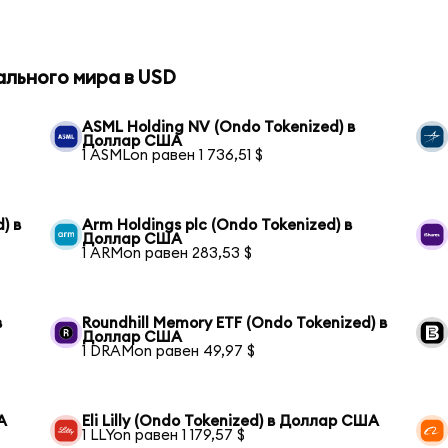
ального мира в USD
ASML Holding NV (Ondo Tokenized) в
Доллар США
1 ASMLon равен 1 736,51 $
) в
Arm Holdings plc (Ondo Tokenized) в
Доллар США
1 ARMon равен 283,53 $
в
Roundhill Memory ETF (Ondo Tokenized) в
Доллар США
1 DRAMon равен 49,97 $
А
Eli Lilly (Ondo Tokenized) в Доллар США
1 LLYon равен 1 179,57 $