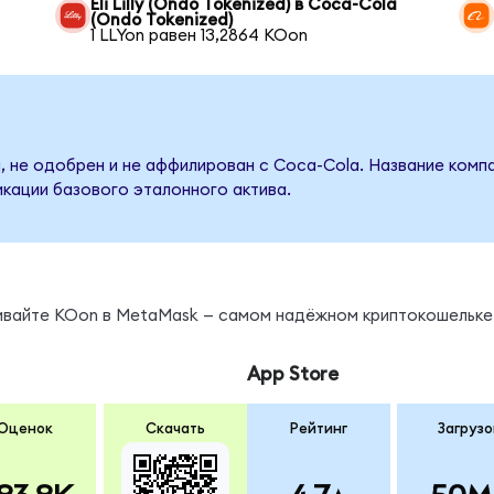
Eli Lilly (Ondo Tokenized) в Coca-Cola
(Ondo Tokenized)
1 LLYon равен 13,2864 KOon
, не одобрен и не аффилирован с Coca-Cola. Название комп
кации базового эталонного актива.
нивайте KOon в MetaMask — самом надёжном криптокошельке
App Store
Оценок
Скачать
Рейтинг
Загрузо