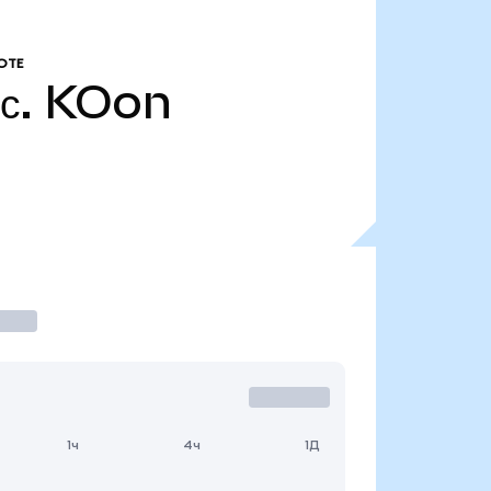
ОТЕ
с.
KOon
1ч
4ч
1Д