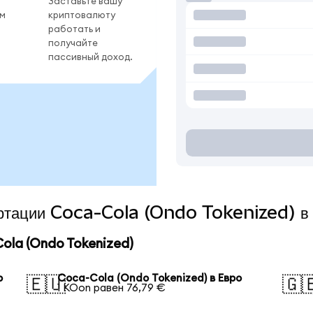
Заставьте вашу
ом
криптовалюту
работать и
получайте
пассивный доход.
вертации Coca-Cola (Ondo Tokenized) в
la (Ondo Tokenized)
р
Coca-Cola (Ondo Tokenized) в Евро
🇪🇺
🇬
1 KOon равен 76,79 €