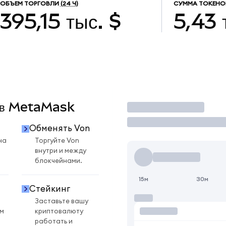
ОБЪЕМ ТОРГОВЛИ
(24 Ч)
СУММА ТОКЕНО
395,15 тыс. $
5,43 
n в MetaMask
Торговать
Обменять Von
на
Торгуйте Von
внутри и между
блокчейнами.
15м
30м
Стейкинг
Заставьте вашу
ом
криптовалюту
работать и