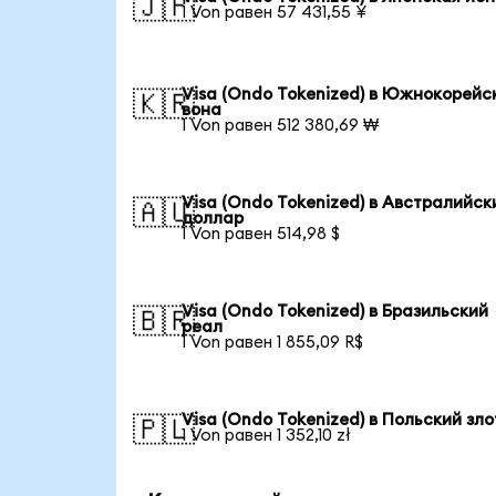
🇯🇵
1 Von равен 57 431,55 ¥
Visa (Ondo Tokenized) в Южнокорейс
🇰🇷
вона
1 Von равен 512 380,69 ₩
Visa (Ondo Tokenized) в Австралийск
🇦🇺
доллар
1 Von равен 514,98 $
Visa (Ondo Tokenized) в Бразильский
🇧🇷
реал
1 Von равен 1 855,09 R$
Visa (Ondo Tokenized) в Польский зл
🇵🇱
1 Von равен 1 352,10 zł