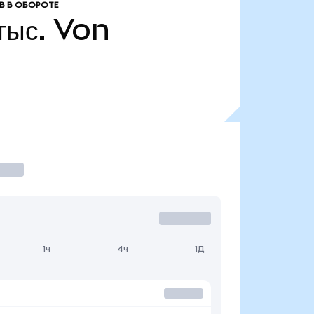
В В ОБОРОТЕ
тыс.
Von
1ч
4ч
1Д