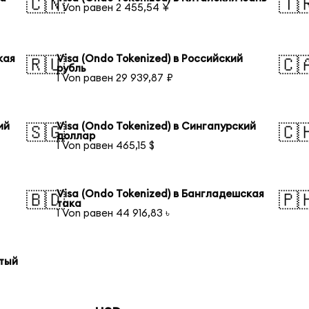
🇨🇳
🇹
1 Von равен 2 455,54 ¥
кая
Visa (Ondo Tokenized) в Российский
🇷🇺
🇨
рубль
1 Von равен 29 939,87 ₽
ий
Visa (Ondo Tokenized) в Сингапурский
🇸🇬
🇨
доллар
1 Von равен 465,15 $
Visa (Ondo Tokenized) в Бангладешская
🇧🇩
🇵
така
1 Von равен 44 916,83 ৳
отый