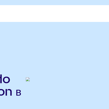
do
on в