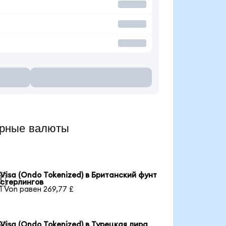
ярные валюты
Visa (Ondo Tokenized) в Британский фунт

стерлингов
1 Von равен 269,77 £
Visa (Ondo Tokenized) в Турецкая лира