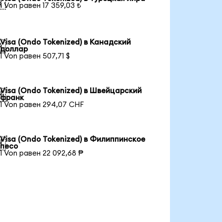

1 Von равен 17 359,03 ₺
Visa (Ondo Tokenized) в Канадский

доллар
1 Von равен 507,71 $
Visa (Ondo Tokenized) в Швейцарский

франк
1 Von равен 294,07 CHF
Visa (Ondo Tokenized) в Филиппинское

песо
1 Von равен 22 092,68 ₱