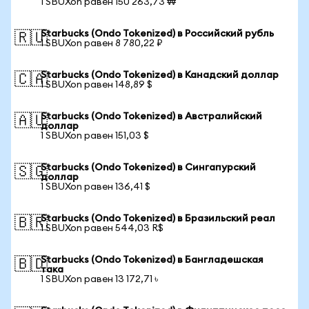
1 SBUXon равен 150 263,73 ₩
Starbucks (Ondo Tokenized) в Российский рубль
🇷🇺
1 SBUXon равен 8 780,22 ₽
Starbucks (Ondo Tokenized) в Канадский доллар
🇨🇦
1 SBUXon равен 148,89 $
Starbucks (Ondo Tokenized) в Австралийский
🇦🇺
доллар
1 SBUXon равен 151,03 $
Starbucks (Ondo Tokenized) в Сингапурский
🇸🇬
доллар
1 SBUXon равен 136,41 $
Starbucks (Ondo Tokenized) в Бразильский реал
🇧🇷
1 SBUXon равен 544,03 R$
Starbucks (Ondo Tokenized) в Бангладешская
🇧🇩
така
1 SBUXon равен 13 172,71 ৳