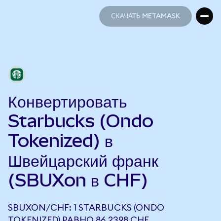
СКАЧАТЬ METAMASK
СКАЧАТЬ METAMASK
Конвертировать
Starbucks (Ondo
Tokenized) в
Швейцарский франк
(SBUXon в CHF)
SBUXON/CHF: 1 STARBUCKS (ONDO
TOKENIZED) РАВНО 86,2398 CHF