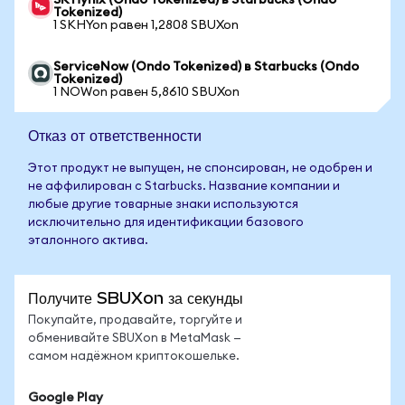
SK Hynix (Ondo Tokenized) в Starbucks (Ondo
Tokenized)
1 SKHYon равен 1,2808 SBUXon
ServiceNow (Ondo Tokenized) в Starbucks (Ondo
Tokenized)
1 NOWon равен 5,8610 SBUXon
Отказ от ответственности
Этот продукт не выпущен, не спонсирован, не одобрен и
не аффилирован с Starbucks. Название компании и
любые другие товарные знаки используются
исключительно для идентификации базового
эталонного актива.
Получите SBUXon за секунды
Покупайте, продавайте, торгуйте и
обменивайте SBUXon в MetaMask —
самом надёжном криптокошельке.
Google Play