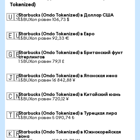
Tokenized)
Starbucks (Ondo Tokenized) в Доллар США
🇺🇸
1 SBUXon равен 106,73 $
Starbucks (Ondo Tokenized) в Евро
🇪🇺
1 SBUXon равен 92,33 €
Starbucks (Ondo Tokenized) в Британский фунт
🇬🇧
стерлингов
1 SBUXon равен 79,11 £
Starbucks (Ondo Tokenized) в Японская иена
🇯🇵
1 SBUXon равен 16 842,88 ¥
Starbucks (Ondo Tokenized) в Китайский юань
🇨🇳
1 SBUXon равен 720,12 ¥
Starbucks (Ondo Tokenized) в Турецкая лира
🇹🇷
1 SBUXon равен 5 090,74 ₺
Starbucks (Ondo Tokenized) в Южнокорейская
🇰🇷
вона