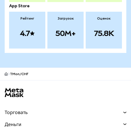
App Store
Рейтинг
Загрузок
Оценок
4.7
50M+
75.8K
TMon/CHF
Нижний колонтитул сайта MetaMask
Торговать
Торговля
Деньги
Swaps
Покупайте