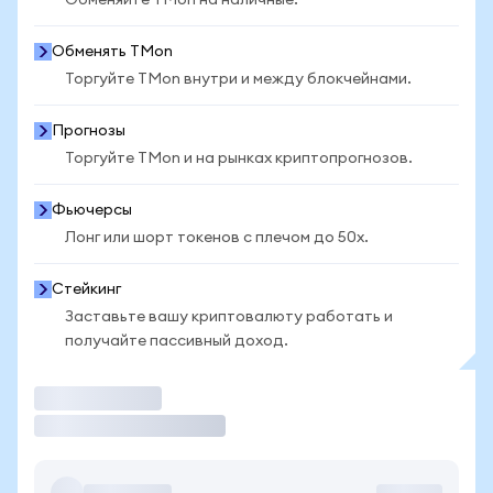
Обменяйте TMon на наличные.
Обменять TMon
Торгуйте TMon внутри и между блокчейнами.
Прогнозы
Торгуйте TMon и на рынках криптопрогнозов.
Фьючерсы
Лонг или шорт токенов с плечом до 50x.
Стейкинг
Заставьте вашу криптовалюту работать и
получайте пассивный доход.
Торговать