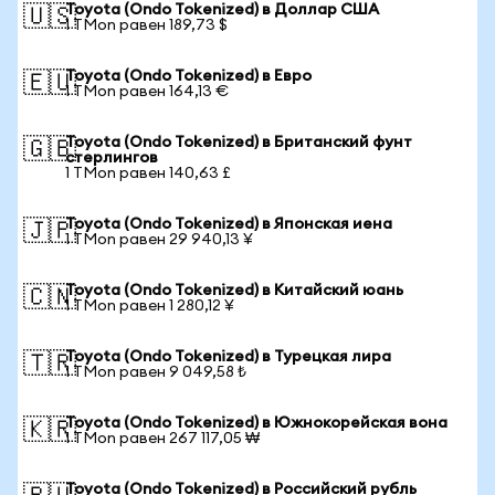
Toyota (Ondo Tokenized) в Доллар США
🇺🇸
1 TMon равен 189,73 $
Toyota (Ondo Tokenized) в Евро
🇪🇺
1 TMon равен 164,13 €
Toyota (Ondo Tokenized) в Британский фунт
🇬🇧
стерлингов
1 TMon равен 140,63 £
Toyota (Ondo Tokenized) в Японская иена
🇯🇵
1 TMon равен 29 940,13 ¥
Toyota (Ondo Tokenized) в Китайский юань
🇨🇳
1 TMon равен 1 280,12 ¥
Toyota (Ondo Tokenized) в Турецкая лира
🇹🇷
1 TMon равен 9 049,58 ₺
Toyota (Ondo Tokenized) в Южнокорейская вона
🇰🇷
1 TMon равен 267 117,05 ₩
Toyota (Ondo Tokenized) в Российский рубль