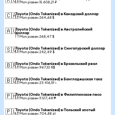
🇷🇺
1 TMon равен 15 608,21 ₽
Toyota (Ondo Tokenized) в Канадский доллар
🇨🇦
1 TMon равен 264,68 $
Toyota (Ondo Tokenized) в Австралийский
🇦🇺
доллар
1 TMon равен 268,47 $
Toyota (Ondo Tokenized) в Сингапурский доллар
🇸🇬
1 TMon равен 242,49 $
Toyota (Ondo Tokenized) в Бразильский реал
🇧🇷
1 TMon равен 967,10 R$
Toyota (Ondo Tokenized) в Бангладешская така
🇧🇩
1 TMon равен 23 416,19 ৳
Toyota (Ondo Tokenized) в Филиппинское песо
🇵🇭
1 TMon равен 11 517,48 ₱
Toyota (Ondo Tokenized) в Польский злотый
🇵🇱
1 TMon равен 704,88 zł