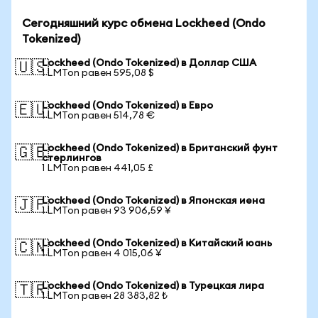
Сегодняшний курс обмена Lockheed (Ondo
Tokenized)
Lockheed (Ondo Tokenized) в Доллар США
🇺🇸
1 LMTon равен 595,08 $
Lockheed (Ondo Tokenized) в Евро
🇪🇺
1 LMTon равен 514,78 €
Lockheed (Ondo Tokenized) в Британский фунт
🇬🇧
стерлингов
1 LMTon равен 441,05 £
Lockheed (Ondo Tokenized) в Японская иена
🇯🇵
1 LMTon равен 93 906,59 ¥
Lockheed (Ondo Tokenized) в Китайский юань
🇨🇳
1 LMTon равен 4 015,06 ¥
Lockheed (Ondo Tokenized) в Турецкая лира
🇹🇷
1 LMTon равен 28 383,82 ₺