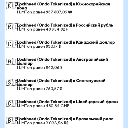
Lockheed (Ondo Tokenized) в Южнокорейская
🇰🇷
вона
1 LMTon равен 837 807,09 ₩
Lockheed (Ondo Tokenized) в Российский рубль
🇷🇺
1 LMTon равен 48 954,82 ₽
Lockheed (Ondo Tokenized) в Канадский доллар
🇨🇦
1 LMTon равен 830,17 $
Lockheed (Ondo Tokenized) в Австралийский
🇦🇺
доллар
1 LMTon равен 842,06 $
Lockheed (Ondo Tokenized) в Сингапурский
🇸🇬
доллар
1 LMTon равен 760,57 $
Lockheed (Ondo Tokenized) в Швейцарский франк
🇨🇭
1 LMTon равен 480,84 CHF
Lockheed (Ondo Tokenized) в Бразильский реал
🇧🇷
1 LMTon равен 3 033,56 R$