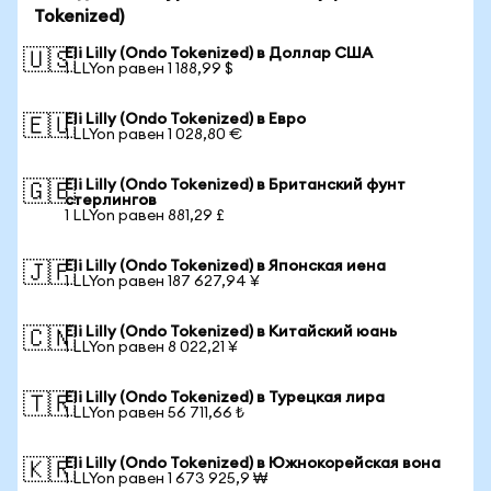
Tokenized)
Eli Lilly (Ondo Tokenized) в Доллар США
🇺🇸
1 LLYon равен 1 188,99 $
Eli Lilly (Ondo Tokenized) в Евро
🇪🇺
1 LLYon равен 1 028,80 €
Eli Lilly (Ondo Tokenized) в Британский фунт
🇬🇧
стерлингов
1 LLYon равен 881,29 £
Eli Lilly (Ondo Tokenized) в Японская иена
🇯🇵
1 LLYon равен 187 627,94 ¥
Eli Lilly (Ondo Tokenized) в Китайский юань
🇨🇳
1 LLYon равен 8 022,21 ¥
Eli Lilly (Ondo Tokenized) в Турецкая лира
🇹🇷
1 LLYon равен 56 711,66 ₺
Eli Lilly (Ondo Tokenized) в Южнокорейская вона
🇰🇷
1 LLYon равен 1 673 925,9 ₩