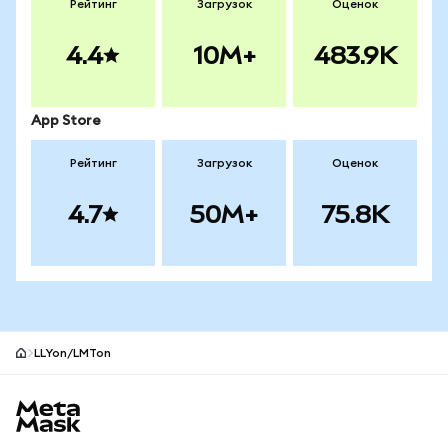
Рейтинг
Загрузок
Оценок
4.4
10M+
483.9K
App Store
Рейтинг
Загрузок
Оценок
4.7
50M+
75.8K
LLYon/LMTon
Нижний колонтитул сайта MetaMask