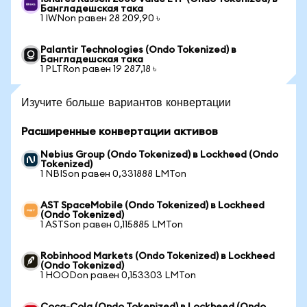
Бангладешская така
1 IWNon равен 28 209,90 ৳
Palantir Technologies (Ondo Tokenized) в
Бангладешская така
1 PLTRon равен 19 287,18 ৳
Изучите больше вариантов конвертации
Расширенные конвертации активов
Nebius Group (Ondo Tokenized) в Lockheed (Ondo
Tokenized)
1 NBISon равен 0,331888 LMTon
AST SpaceMobile (Ondo Tokenized) в Lockheed
(Ondo Tokenized)
1 ASTSon равен 0,115885 LMTon
Robinhood Markets (Ondo Tokenized) в Lockheed
(Ondo Tokenized)
1 HOODon равен 0,153303 LMTon