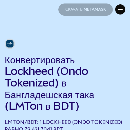
СКАЧАТЬ METAMASK
СКАЧАТЬ METAMASK
Конвертировать
Lockheed (Ondo
Tokenized) в
Бангладешская така
(LMTon в BDT)
LMTON/BDT: 1 LOCKHEED (ONDO TOKENIZED)
РАВНО 73 621,7041 BDT