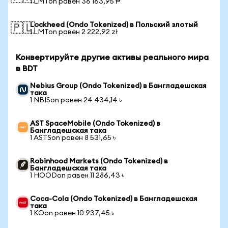
1 LMTon равен 36 163,95 ₱
Lockheed (Ondo Tokenized) в Польский злотый
🇵🇱
1 LMTon равен 2 222,92 zł
Конвертируйте другие активы реального мира
в BDT
Nebius Group (Ondo Tokenized) в Бангладешская
така
1 NBISon равен 24 434,14 ৳
AST SpaceMobile (Ondo Tokenized) в
Бангладешская така
1 ASTSon равен 8 531,65 ৳
Robinhood Markets (Ondo Tokenized) в
Бангладешская така
1 HOODon равен 11 286,43 ৳
Coca-Cola (Ondo Tokenized) в Бангладешская
така
1 KOon равен 10 937,45 ৳