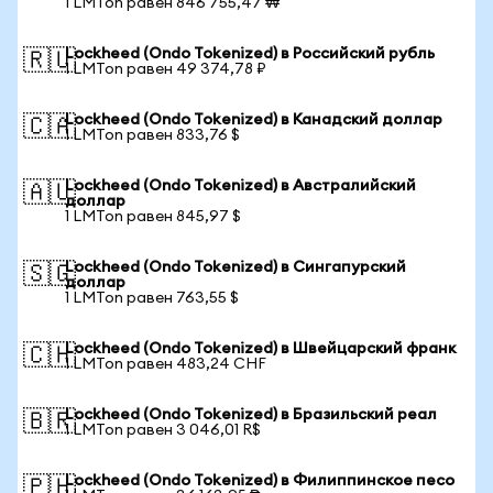
1 LMTon равен 846 755,47 ₩
Lockheed (Ondo Tokenized) в Российский рубль
🇷🇺
1 LMTon равен 49 374,78 ₽
Lockheed (Ondo Tokenized) в Канадский доллар
🇨🇦
1 LMTon равен 833,76 $
Lockheed (Ondo Tokenized) в Австралийский
🇦🇺
доллар
1 LMTon равен 845,97 $
Lockheed (Ondo Tokenized) в Сингапурский
🇸🇬
доллар
1 LMTon равен 763,55 $
Lockheed (Ondo Tokenized) в Швейцарский франк
🇨🇭
1 LMTon равен 483,24 CHF
Lockheed (Ondo Tokenized) в Бразильский реал
🇧🇷
1 LMTon равен 3 046,01 R$
Lockheed (Ondo Tokenized) в Филиппинское песо
🇵🇭