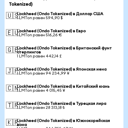
Tokenized)
Lockheed (Ondo Tokenized) в Доллар США
🇺🇸
1 LMTon равен 594,90 $
Lockheed (Ondo Tokenized) в Евро
🇪🇺
1 LMTon равен 516,26 €
Lockheed (Ondo Tokenized) в Британский фунт
🇬🇧
стерлингов
1 LMTon равен 442,14 £
Lockheed (Ondo Tokenized) в Японская иена
🇯🇵
1 LMTon равен 94 234,99 ¥
Lockheed (Ondo Tokenized) в Китайский юань
🇨🇳
1 LMTon равен 4 015,45 ¥
Lockheed (Ondo Tokenized) в Турецкая лира
🇹🇷
1 LMTon равен 28 313,18 ₺
Lockheed (Ondo Tokenized) в Южнокорейская
🇰🇷
вона