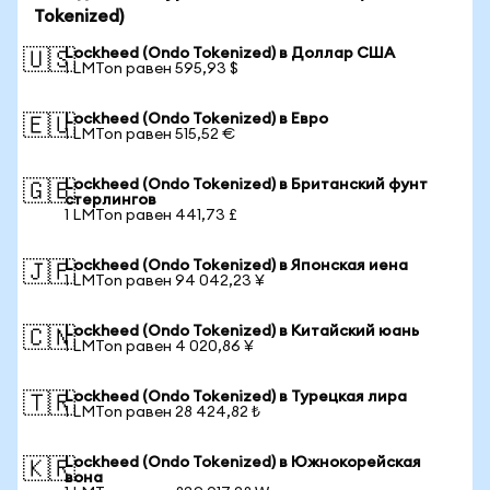
Tokenized)
Lockheed (Ondo Tokenized) в Доллар США
🇺🇸
1 LMTon равен 595,93 $
Lockheed (Ondo Tokenized) в Евро
🇪🇺
1 LMTon равен 515,52 €
Lockheed (Ondo Tokenized) в Британский фунт
🇬🇧
стерлингов
1 LMTon равен 441,73 £
Lockheed (Ondo Tokenized) в Японская иена
🇯🇵
1 LMTon равен 94 042,23 ¥
Lockheed (Ondo Tokenized) в Китайский юань
🇨🇳
1 LMTon равен 4 020,86 ¥
Lockheed (Ondo Tokenized) в Турецкая лира
🇹🇷
1 LMTon равен 28 424,82 ₺
Lockheed (Ondo Tokenized) в Южнокорейская
🇰🇷
вона