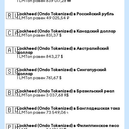
1 LMTon равен 839 017,28 ₩
Lockheed (Ondo Tokenized) в Российский рубль
🇷🇺
1 LMTon равен 49 025,54 ₽
Lockheed (Ondo Tokenized) в Канадский доллар
🇨🇦
1 LMTon равен 831,37 $
Lockheed (Ondo Tokenized) в Австралийский
🇦🇺
доллар
1 LMTon равен 843,27 $
Lockheed (Ondo Tokenized) в Сингапурский
🇸🇬
доллар
1 LMTon равен 761,67 $
Lockheed (Ondo Tokenized) в Бразильский реал
🇧🇷
1 LMTon равен 3 037,68 R$
Lockheed (Ondo Tokenized) в Бангладешская така
🇧🇩
1 LMTon равен 73 549,06 ৳
Lockheed (Ondo Tokenized) в Филиппинское песо
🇵🇭